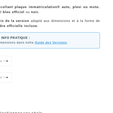
ocollant plaque immatriculation® auto, plexi ou moto.
nd
bleu officiel
ou
noir.
ix de la version
adapté aux dimensions et à la forme de
ère officielle incluse.
INFO PRATIQUE :
dimensions dans notre
Guide des Versions
.
lectionnez vos choix