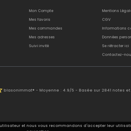
Mon Compte
Mentions Légal
Mes favoris
CGV
Mes commandes
Informations c
Mes adresses
Données person
Suivi invité
Se rétracter ici
Contactez-no
half
blasonimmat®
-
Moyenne :
4.9
/
5
- Basée sur
2841
notes et
 utilisateur et nous vous recommandons d'accepter leur utilisati