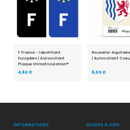
F France - Identifiant
Nouvelle-Aquitain
Européen | Autocollant
| Autocollant Coeu
Plaque Immatriculation®
Prix
Prix
4,60 €
6,00 €
INFORMATIONS
GUIDES & AIDE