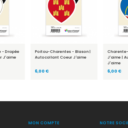
e - Drapée
Poitou-Charentes - Blason |
Charente-
r J'aime
Autocollant Coeur J'aime
J'aime | 
J'aime
Prix
Prix
6,00 €
6,00 €
MON COMPTE
NOTRE SOCI