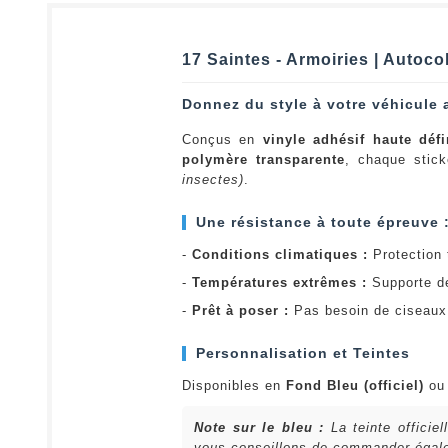
17 Saintes - Armoiries | Autoco
Donnez du style à votre véhicule 
Conçus en
vinyle adhésif haute défi
polymère transparente
, chaque stick
insectes)
.
Une résistance à toute épreuve 
-
Conditions climatiques :
Protection t
-
Températures extrêmes :
Supporte d
-
Prêt à poser :
Pas besoin de ciseaux 
Personnalisation et Teintes
Disponibles en
Fond Bleu (officiel)
o
Note sur le bleu :
La teinte officie
vous conseillons de commander égalem