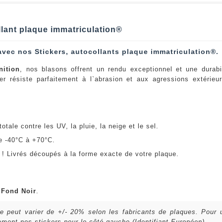
llant plaque immatriculation®
avec nos Stickers, autocollants plaque immatriculation®.
nition
, nos blasons offrent un rendu exceptionnel et une durabi
er résiste parfaitement à l`abrasion et aux agressions extérie
:
otale contre les UV, la pluie, la neige et le sel.
e -40°C à +70°C.
! Livrés découpés à la forme exacte de votre plaque.
u
Fond Noir
.
lle peut varier de +/- 20% selon les fabricants de plaques. Pour
ent nos stickers pour le côté gauche (Identifiant Européen).