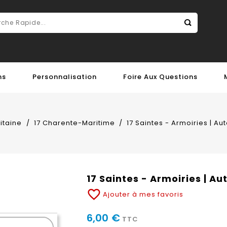
ns
Personnalisation
Foire Aux Questions
itaine
17 Charente-Maritime
17 Saintes - Armoiries | A
17 Saintes - Armoiries | A
favorite_border
Ajouter à mes favoris
6,00 €
TTC