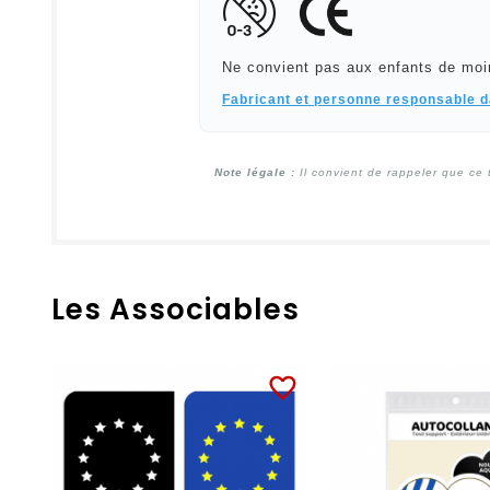
Ne convient pas aux enfants de moi
Fabricant et personne responsable 
Note légale :
Il convient de rappeler que ce 
Les Associables
favorite_border