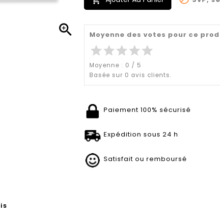


Moyenne des votes pour ce prod
star
star
star
star
star
Moyenne :
0
/
5
Basée sur
0
avis clients.
Paiement 100% sécurisé
Expédition sous 24 h
Satisfait ou remboursé
is