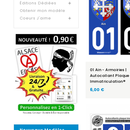
Éditions Dédiées

Obtenir mon modèle
Coeurs J'aime

01 Ain - Armoiries |
Autocollant Plaque
Immatriculation®
6,00 €