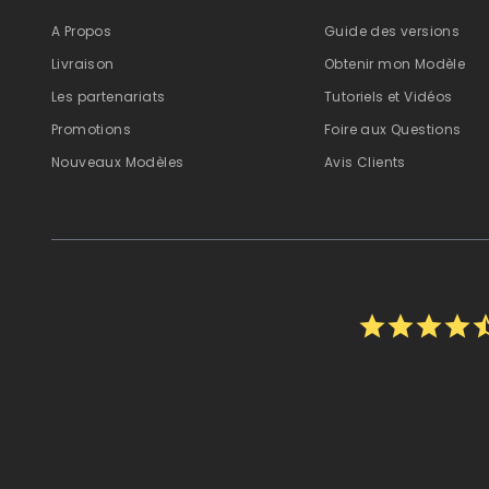
A Propos
Guide des versions
Livraison
Obtenir mon Modèle
Les partenariats
Tutoriels et Vidéos
Promotions
Foire aux Questions
Nouveaux Modèles
Avis Clients
star
star
star
star
star_