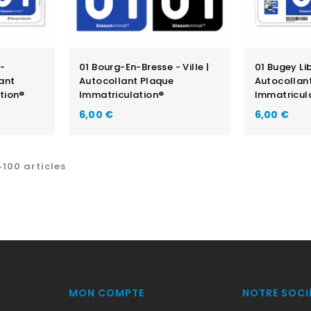
 -
01 Bourg-En-Bresse - Ville |
01 Bugey Lib
ant
Autocollant Plaque
Autocollan
tion®
Immatriculation®
Immatricul
6,00 €
6,00 €
100 articles
MON COMPTE
NOTRE SOCI