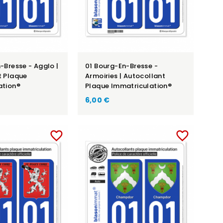
-Bresse - Agglo |
01 Bourg-En-Bresse -
t Plaque
Armoiries | Autocollant
ation®
Plaque Immatriculation®
6,00 €
favorite_border
favorite_border