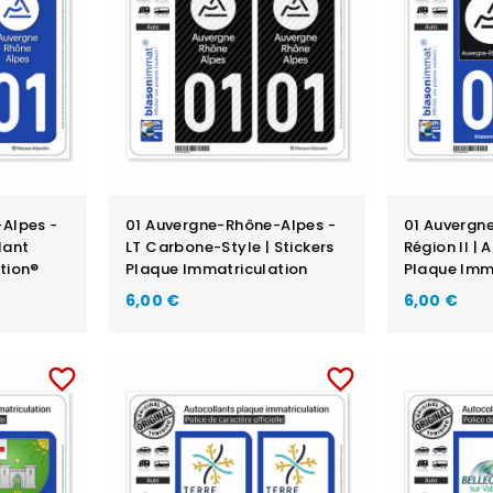
Alpes -
01 Auvergne-Rhône-Alpes -
01 Auvergn
lant
LT Carbone-Style | Stickers
Région II | 
tion®
Plaque Immatriculation
Plaque Imm
6,00 €
6,00 €
favorite_border
favorite_border