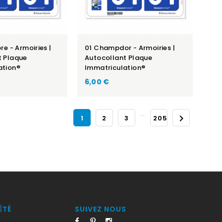
re - Armoiries |
01 Champdor - Armoiries |
t Plaque
Autocollant Plaque
ation®
Immatriculation®
6,00 €
…

1
2
3
205
ÉTÉ
SUIVEZ NOUS