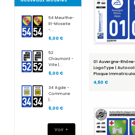
Nouveaux Modèles
54 Meurthe-
Et-Moselle
-...
6,00 €
52
Chaumont -
01 Auvergne-Rhône-
Ville |...
LogoType | Autocol
6,00 €
Plaque Immatricula
4,60 €
34 Agde -
Commune
|...
6,00 €
Voir +