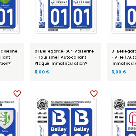
alserine
01 Bellegarde-Sur-Valserine
01 Bellegar
llant
- Tourisme | Autocollant
- Ville | Au
tion®
Plaque Immatriculation®
Immatricul
6,00 €
6,00 €
favorite_border
favorite_border