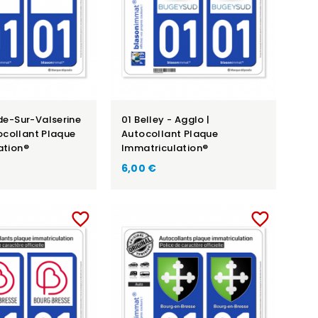
de-Sur-Valserine
01 Belley - Agglo |
tocollant Plaque
Autocollant Plaque
ation®
Immatriculation®
6,00 €
favorite_border
favorite_border