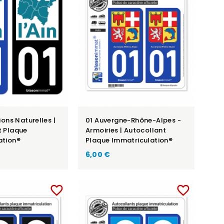
ions Naturelles |
01 Auvergne-Rhône-Alpes -
t Plaque
Armoiries | Autocollant
ation®
Plaque Immatriculation®
6,00 €
favorite_border
favorite_border