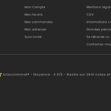
Mon Compte
Mentions Légal
Mes favoris
CGV
Mes commandes
Informations c
Mes adresses
Données person
Suivi invité
Se rétracter ici
Contactez-no
half
blasonimmat®
-
Moyenne :
4.9
/
5
- Basée sur
2841
notes et