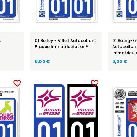
 |
01 Belley - Ville | Autocollant
01 Bourg-En
Plaque Immatriculation®
Autocollan
Immatricul
6,00 €
6,00 €
favorite_border
favorite_border