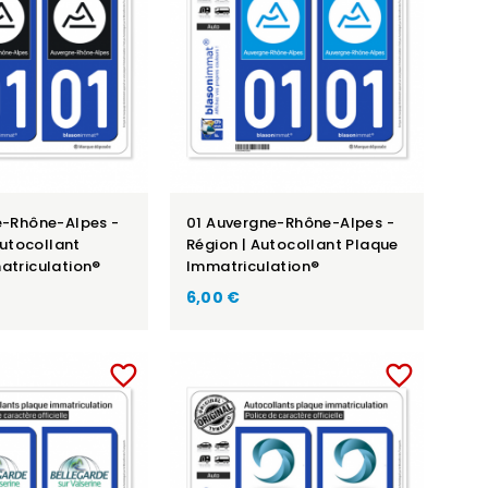
e-Rhône-Alpes -
01 Auvergne-Rhône-Alpes -
Autocollant
Région | Autocollant Plaque
atriculation®
Immatriculation®
6,00 €
favorite_border
favorite_border