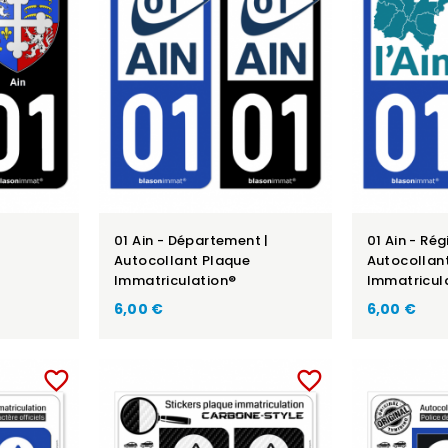
01 Ain - Département |
01 Ain - Rég
Autocollant Plaque
Autocollan
Immatriculation®
Immatricul
6,00 €
6,00 €
favorite_border
favorite_border