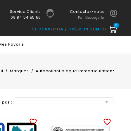
Service Clients
Contactez-nous
09 84 54 55 56
Par Messagerie
0
SE CONNECTER
CRÉER UN COMPTE
Mes Favoris
il
Marques
Autocollant plaque immatriculation®

 par :
favorite_border
favorite_border