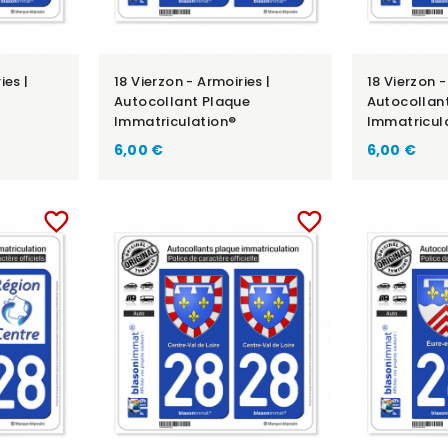
ies |
18 Vierzon - Armoiries |
18 Vierzon - 
Autocollant Plaque
Autocollan
Immatriculation®
Immatricul
6,00 €
6,00 €
favorite_border
favorite_border