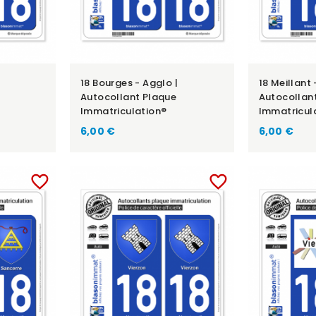
18 Bourges - Agglo |
18 Meillant 
Autocollant Plaque
Autocollan
Immatriculation®
Immatricul
6,00 €
6,00 €
favorite_border
favorite_border