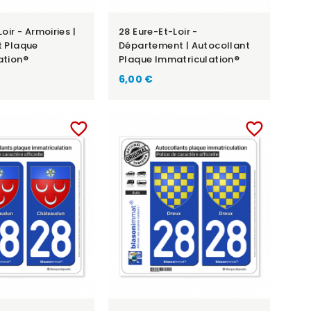
oir - Armoiries |
28 Eure-Et-Loir -
t Plaque
Département | Autocollant
ation®
Plaque Immatriculation®
6,00 €
favorite_border
favorite_border