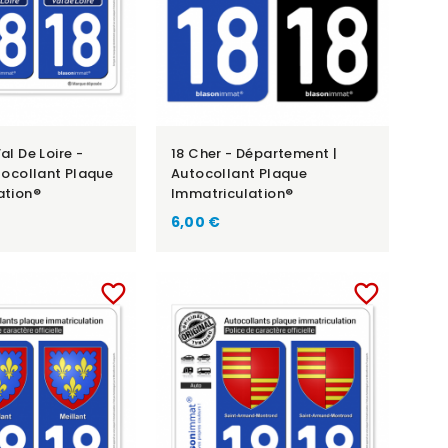
al De Loire -
18 Cher - Département |
tocollant Plaque
Autocollant Plaque
ation®
Immatriculation®
6,00 €
favorite_border
favorite_border