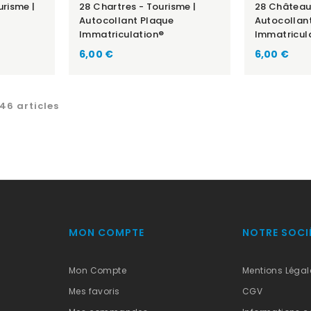
urisme |
28 Chartres - Tourisme |
28 Châteaud
Autocollant Plaque
Autocollan
Immatriculation®
Immatricul
6,00 €
6,00 €
46 articles
MON COMPTE
NOTRE SOCI
Mon Compte
Mentions Légal
Mes favoris
CGV