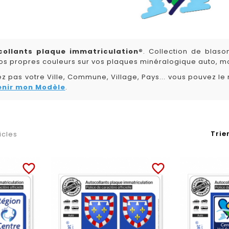
collants plaque immatriculation®
. Collection de blas
vos propres couleurs sur vos plaques minéralogique auto, mo
ez pas votre Ville, Commune, Village, Pays... vous pouvez le
nir mon Modèle
.
Trier
ticles
favorite_border
favorite_border