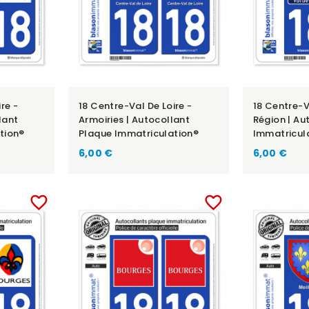
re -
18 Centre-Val De Loire -
18 Centre-V
lant
Armoiries | Autocollant
Région | Au
tion®
Plaque Immatriculation®
Immatricul
6,00 €
6,00 €
favorite_border
favorite_border