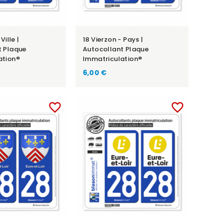
Ville |
18 Vierzon - Pays |
t Plaque
Autocollant Plaque
ation®
Immatriculation®
6,00 €
favorite_border
favorite_border