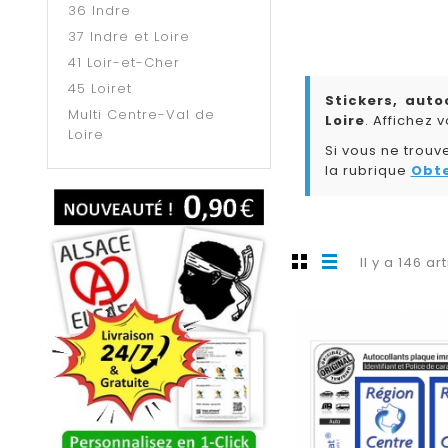
36 Indre
37 Indre et Loire
41 Loir-et-Cher
45 Loiret
Stickers, auto
Multi Centre-Val de
Loire
. Affichez 
Loire
Si vous ne trouv
la rubrique
Obte
Il y a 146 ar