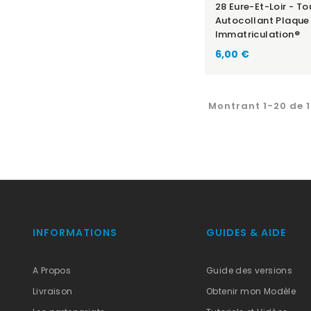
28 Eure-Et-Loir - To
Autocollant Plaque
Immatriculation®
6,00 €
Montrant 1-20 de 1
INFORMATIONS
GUIDES & AIDE
A Propos
Guide des versions
Livraison
Obtenir mon Modèle