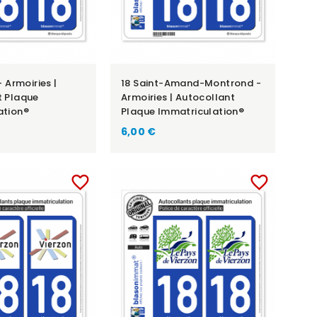
- Armoiries |
18 Saint-Amand-Montrond -
t Plaque
Armoiries | Autocollant
ation®
Plaque Immatriculation®
6,00 €
favorite_border
favorite_border