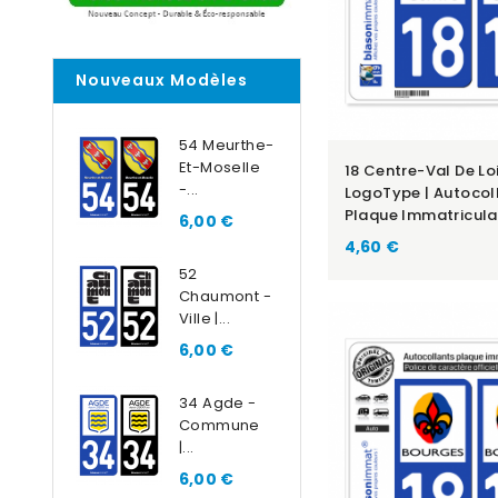
Nouveaux Modèles
54 Meurthe-
Et-Moselle
18 Centre-Val De Loi
-...
LogoType | Autocol
Plaque Immatricula
6,00 €
4,60 €
52
Chaumont -
Ville |...
6,00 €
34 Agde -
Commune
|...
6,00 €