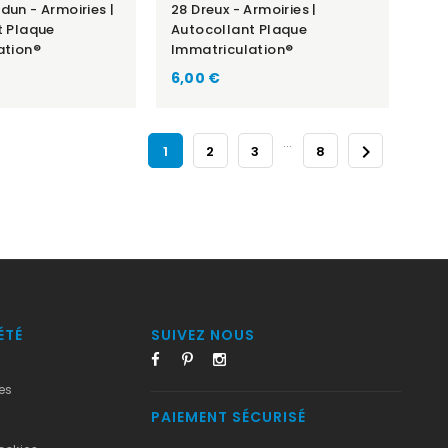
un - Armoiries |
28 Dreux - Armoiries |
t Plaque
Autocollant Plaque
ation®
Immatriculation®
6,00 €
…

1
2
3
8
ÉTÉ
SUIVEZ NOUS
es
PAIEMENT SÉCURISÉ