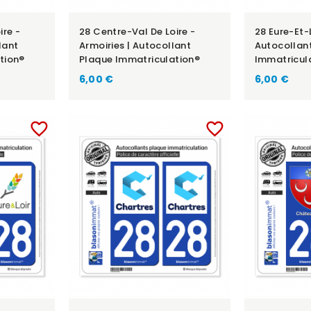
ire -
28 Centre-Val De Loire -
28 Eure-Et-L
lant
Armoiries | Autocollant
Autocollan
tion®
Plaque Immatriculation®
Immatricul
6,00 €
6,00 €
favorite_border
favorite_border