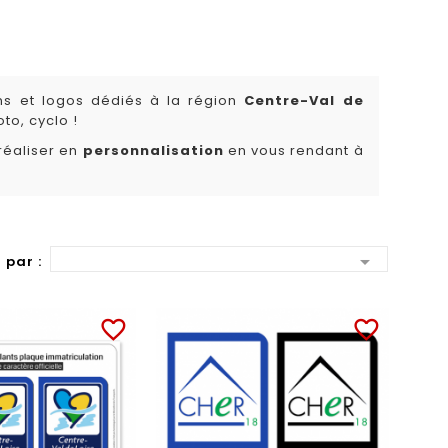
ons et logos dédiés à la région
Centre-Val de
to, cyclo !
 réaliser en
personnalisation
en vous rendant à

 par :
favorite_border
favorite_border