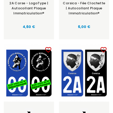
2A Corse - LogoType |
Corsica - Fée Clochette
Autocollant Plaque
| Autocollant Plaque
Immatriculation®
Immatriculation®
4,60 €
6,00 €
favorite_border
favorite_border