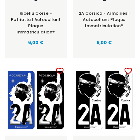
Ribellu Corse -
2A Corsica - Armoiries |
Patriottu | Autocollant
Autocollant Plaque
Plaque
Immatriculation®
Immatriculation®
6,00 €
6,00 €
favorite_border
favorite_border