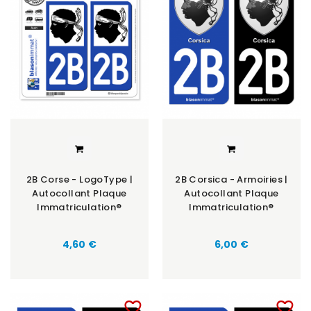
2B Corse - LogoType |
2B Corsica - Armoiries |
Autocollant Plaque
Autocollant Plaque
Immatriculation®
Immatriculation®
4,60 €
6,00 €
favorite_border
favorite_border