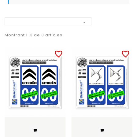

Montrant 1-3 de 3 articles
favorite_border
favorite_border