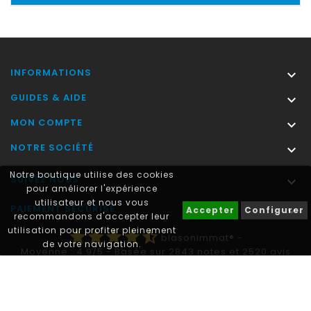
INFORMATIONS

GUIDES & AIDE

MON COMPTE

NOTRE SOCIÉTÉ

Notre boutique utilise des cookies
SUIVEZ NOUS

pour améliorer l'expérience
utilisateur et nous vous
PAIEMENT SÉCURISÉ

Accepter
Configurer
recommandons d'accepter leur
utilisation pour profiter pleinement
star
star
star
star
star_half
blasonimmat®
-
de votre navigation.
Moyenne :
4.9
/
5
- Basée sur
2843
notes et
2520
avis
clients