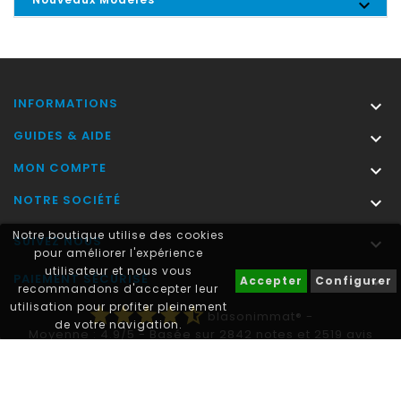

INFORMATIONS

GUIDES & AIDE

MON COMPTE

NOTRE SOCIÉTÉ

Notre boutique utilise des cookies
SUIVEZ NOUS

pour améliorer l'expérience
utilisateur et nous vous
PAIEMENT SÉCURISÉ

Accepter
Configurer
recommandons d'accepter leur
utilisation pour profiter pleinement
star
star
star
star
star_half
blasonimmat®
-
de votre navigation.
Moyenne :
4.9
/
5
- Basée sur
2842
notes et
2519
avis
clients