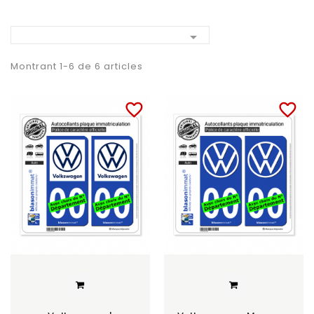

Montrant 1-6 de 6 articles
favorite_border
favorite_border