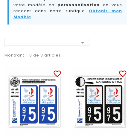
votre modèle en
personnalisation
en vous
rendant dans notre rubrique
Obtenir mon
Modèle
.

Montrant 1-8 de 8 articles
favorite_border
favorite_border