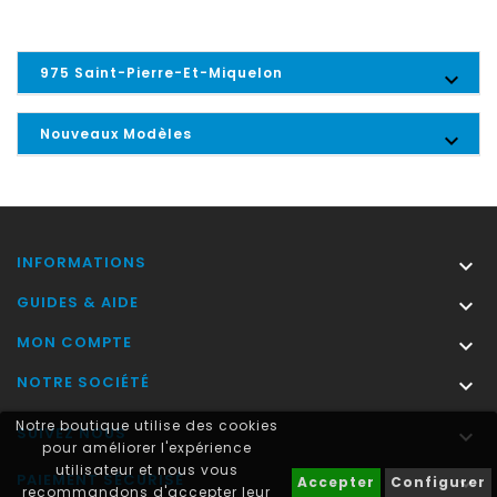
975 Saint-Pierre-Et-Miquelon

Nouveaux Modèles

INFORMATIONS

GUIDES & AIDE

MON COMPTE

NOTRE SOCIÉTÉ

Notre boutique utilise des cookies
SUIVEZ NOUS

pour améliorer l'expérience
utilisateur et nous vous
PAIEMENT SÉCURISÉ

Accepter
Configurer
recommandons d'accepter leur