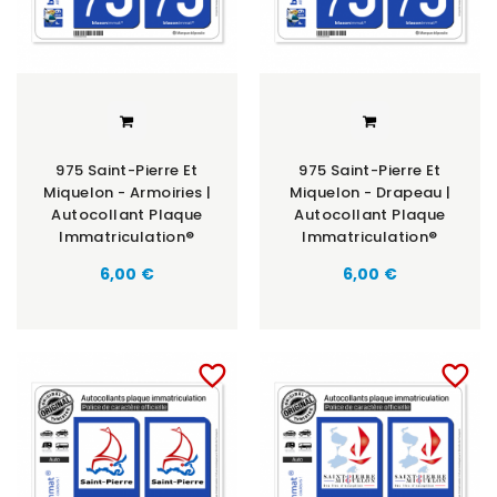
975 Saint-Pierre Et
975 Saint-Pierre Et
Miquelon - Armoiries |
Miquelon - Drapeau |
Autocollant Plaque
Autocollant Plaque
Immatriculation®
Immatriculation®
6,00 €
6,00 €
favorite_border
favorite_border