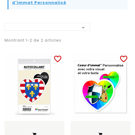
d'immat Personnalisé

Montrant 1-2 de 2 articles
favorite_border
favorite_border