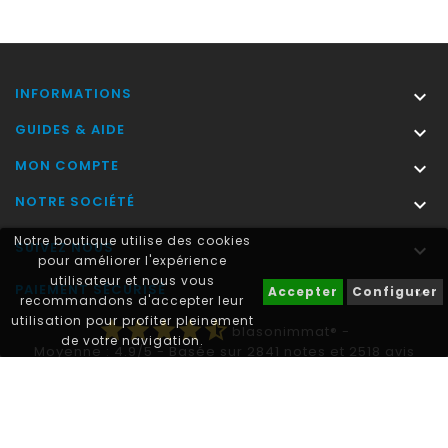
INFORMATIONS

GUIDES & AIDE

MON COMPTE

NOTRE SOCIÉTÉ

Notre boutique utilise des cookies
SUIVEZ NOUS

pour améliorer l'expérience
utilisateur et nous vous
PAIEMENT SÉCURISÉ

Accepter
Configurer
recommandons d'accepter leur
utilisation pour profiter pleinement
star
star
star
star
star_half
blasonimmat®
-
de votre navigation.
Moyenne :
4.9
/
5
- Basée sur
2841
notes et
2518
avis
clients
Autocollant plaque immatriculation® est une marque déposée.