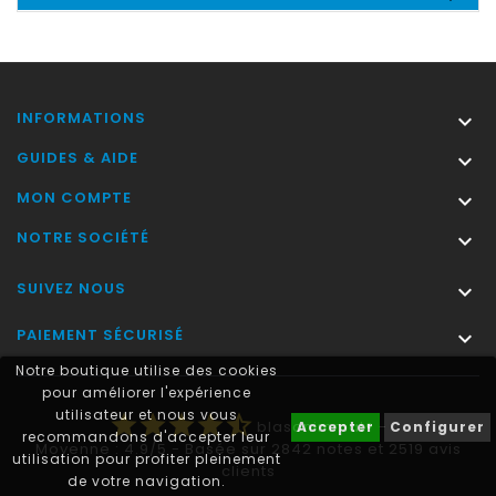
INFORMATIONS

GUIDES & AIDE

MON COMPTE

NOTRE SOCIÉTÉ

SUIVEZ NOUS

PAIEMENT SÉCURISÉ

Notre boutique utilise des cookies
pour améliorer l'expérience
utilisateur et nous vous
star
star
star
star
star_half
blasonimmat®
-
Accepter
Configurer
recommandons d'accepter leur
Moyenne :
4.9
/
5
- Basée sur
2842
notes et
2519
avis
utilisation pour profiter pleinement
clients
de votre navigation.