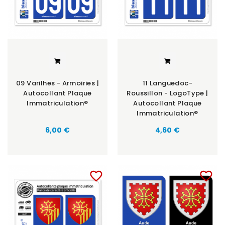
09 Varilhes - Armoiries |
11 Languedoc-
Autocollant Plaque
Roussillon - LogoType |
Immatriculation®
Autocollant Plaque
Immatriculation®
6,00 €
4,60 €
favorite_border
favorite_border