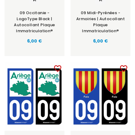
09 Occitanie -
09 Midi-Pyrénées -
LogoType Black |
Armoiries | Autocollant
Autocollant Plaque
Plaque
Immatriculation®
Immatriculation®
6,00 €
6,00 €
favorite_border
favorite_border