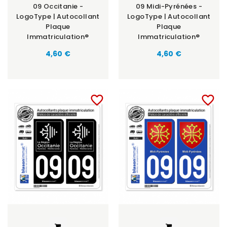
09 Occitanie -
09 Midi-Pyrénées -
LogoType | Autocollant
LogoType | Autocollant
Plaque
Plaque
Immatriculation®
Immatriculation®
4,60 €
4,60 €
favorite_border
favorite_border