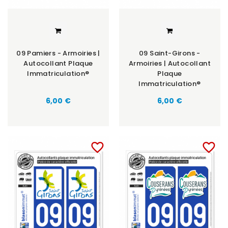
09 Pamiers - Armoiries |
09 Saint-Girons -
Autocollant Plaque
Armoiries | Autocollant
Immatriculation®
Plaque
Immatriculation®
6,00 €
6,00 €
favorite_border
favorite_border