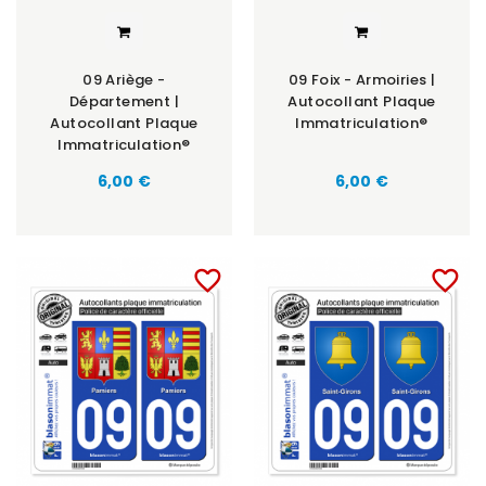
09 Ariège -
09 Foix - Armoiries |
Département |
Autocollant Plaque
Autocollant Plaque
Immatriculation®
Immatriculation®
6,00 €
6,00 €
favorite_border
favorite_border