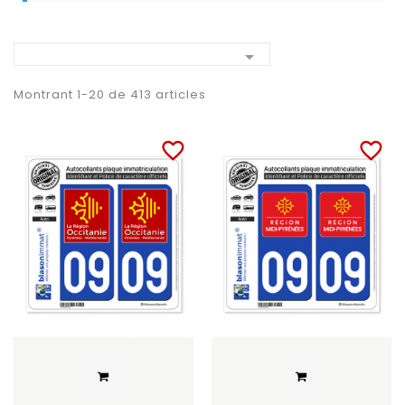

Montrant 1-20 de 413 articles
favorite_border
favorite_border