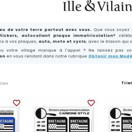
eu de votre terre partout avec vous.
Que vous soyez l
tickers, autocollant plaque immatriculation®
célèbr
s à vos plaques,
auto, moto et cyclo
, avec le blason qui 
ou votre village manque à l'appel ? Ne laissez pas vo
on
en vous rendant dans notre rubrique
Obtenir mon Modè
Trier
icles
favorite_border
favorite_border