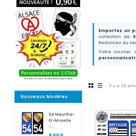
Emportez un p
collection de
S
Redonnez du sen
Votre clocher 
personnalisati
Il y a 29 art
Nouveaux Modèles
54 Meurthe-
Et-Moselle
-...
6,00 €