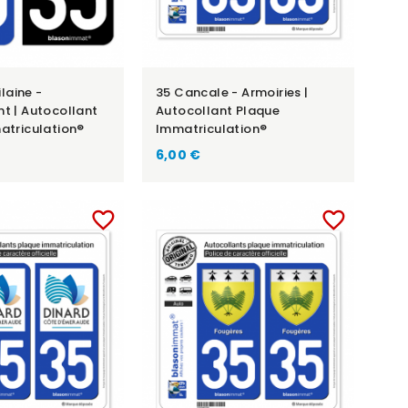
ilaine -
35 Cancale - Armoiries |
t | Autocollant
Autocollant Plaque
atriculation®
Immatriculation®
6,00 €
favorite_border
favorite_border