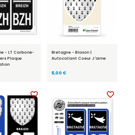
ne - LT Carbone-
Bretagne - Blason |
kers Plaque
Autocollant Coeur J'aime
ation
6,00 €
favorite_border
favorite_border