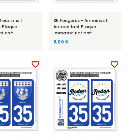
 Tourisme |
35 Fougères - Armoiries |
t Plaque
Autocollant Plaque
ation®
Immatriculation®
6,00 €
favorite_border
favorite_border