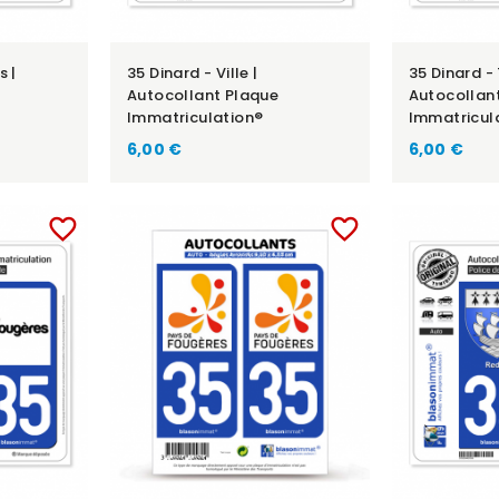
s |
35 Dinard - Ville |
35 Dinard -
Autocollant Plaque
Autocollan
Immatriculation®
Immatricul
6,00 €
6,00 €
favorite_border
favorite_border