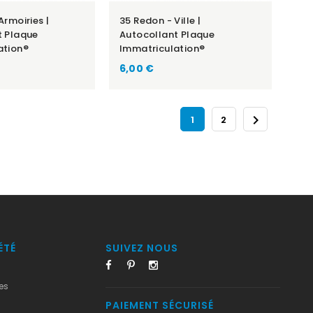
Armoiries |
35 Redon - Ville |
t Plaque
Autocollant Plaque
ation®
Immatriculation®
6,00 €

1
2
ÉTÉ
SUIVEZ NOUS
es
PAIEMENT SÉCURISÉ