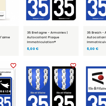
35 Bretagne - Armoiries |
35 Breizh - 
J'aime
Autocollant Plaque
Autocollan
Immatriculation®
Immatricul
6,00 €
6,00 €
favorite_border
favorite_border