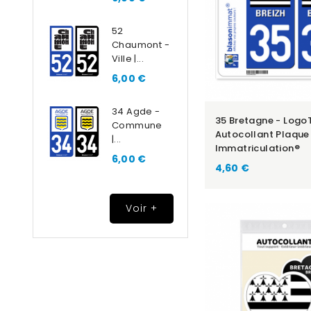
52
Chaumont -
Ville |...
6,00 €
34 Agde -
35 Bretagne - Logo
Commune
Autocollant Plaque
|...
Immatriculation®
6,00 €
4,60 €
Voir +