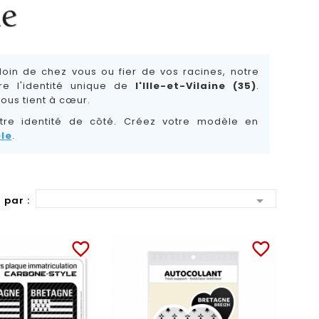
oin de chez vous ou fier de vos racines, notre
e l'identité unique de
l'Ille-et-Vilaine (35)
.
vous tient à cœur.
tre identité de côté. Créez votre modèle en
le
.

 par :
favorite_border
favorite_border