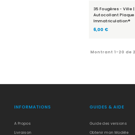
35 Fougères - Ville |
Autocollant Plaque
Immatriculation®
6,00 €
Montrant 1-20 de 2
INFORMATIONS
GUIDES & AIDE
A Propos
Guide des versions
Livraison
Obtenir mon Modèle