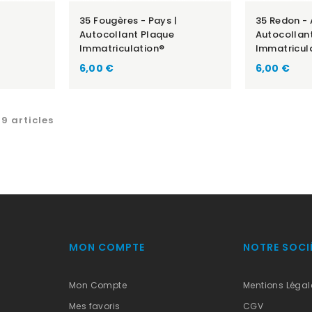
35 Fougères - Pays |
35 Redon - 
Autocollant Plaque
Autocollan
Immatriculation®
Immatricul
6,00 €
6,00 €
9 articles
MON COMPTE
NOTRE SOCI
Mon Compte
Mentions Légal
Mes favoris
CGV