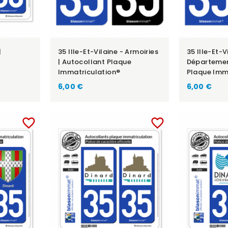
|
35 Ille-Et-Vilaine - Armoiries
35 Ille-Et-V
| Autocollant Plaque
Départemen
Immatriculation®
Plaque Imm
6,00 €
6,00 €
favorite_border
favorite_border