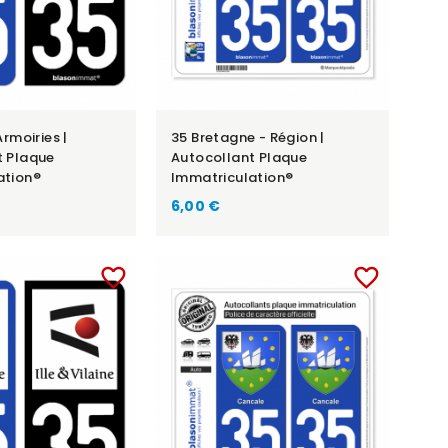
Armoiries |
35 Bretagne - Région |
t Plaque
Autocollant Plaque
ation®
Immatriculation®
6,00 €
favorite_border
favorite_border