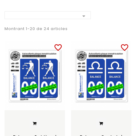

Montrant 1-20 de 24 articles
favorite_border
favorite_border