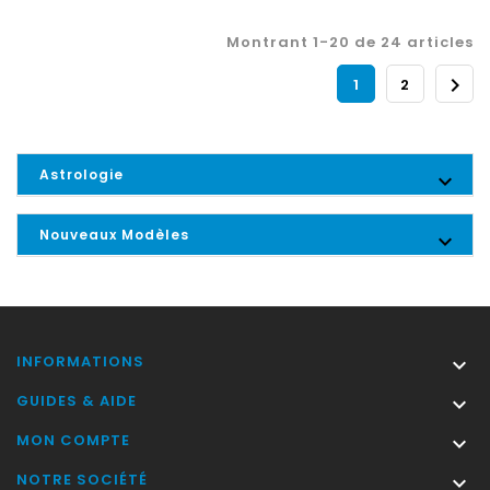
Montrant 1-20 de 24 articles

1
2
Astrologie

Nouveaux Modèles

INFORMATIONS

GUIDES & AIDE

MON COMPTE

NOTRE SOCIÉTÉ
