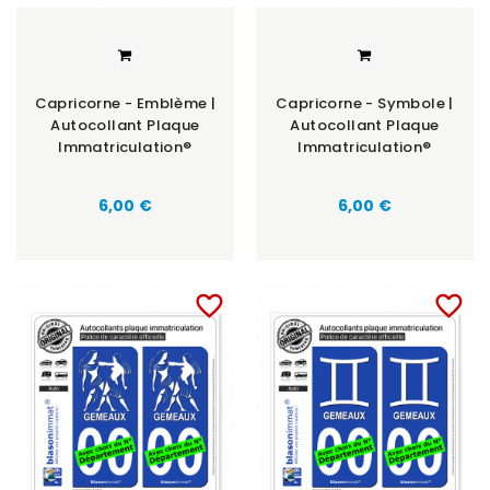
Capricorne - Emblème |
Capricorne - Symbole |
Autocollant Plaque
Autocollant Plaque
Immatriculation®
Immatriculation®
6,00 €
6,00 €
favorite_border
favorite_border