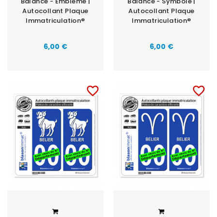
Balance - Emblème |
Balance - Symbole |
Autocollant Plaque
Autocollant Plaque
Immatriculation®
Immatriculation®
6,00 €
6,00 €
favorite_border
favorite_border