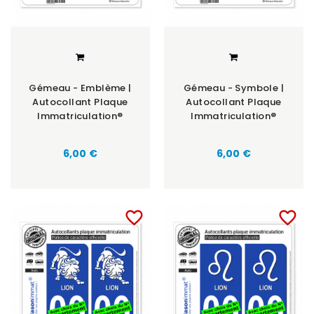
Gémeau - Emblème |
Gémeau - Symbole |
Autocollant Plaque
Autocollant Plaque
Immatriculation®
Immatriculation®
6,00 €
6,00 €
favorite_border
favorite_border