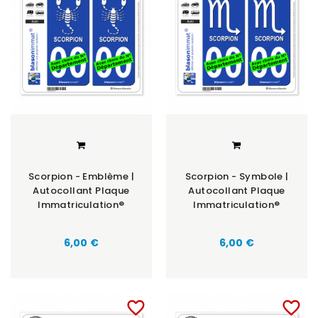
Scorpion - Emblème |
Scorpion - Symbole |
Autocollant Plaque
Autocollant Plaque
Immatriculation®
Immatriculation®
6,00 €
6,00 €
favorite_border
favorite_border