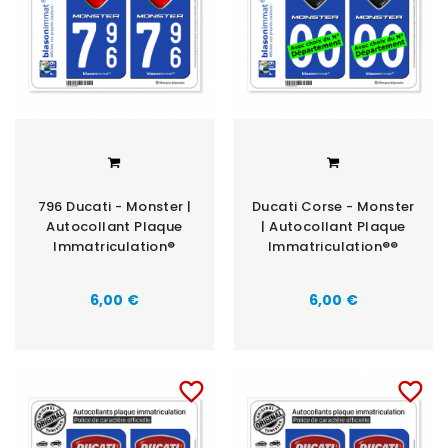
796 Ducati - Monster |
Ducati Corse - Monster
Autocollant Plaque
| Autocollant Plaque
Immatriculation®
Immatriculation®®
6,00 €
6,00 €
favorite_border
favorite_border