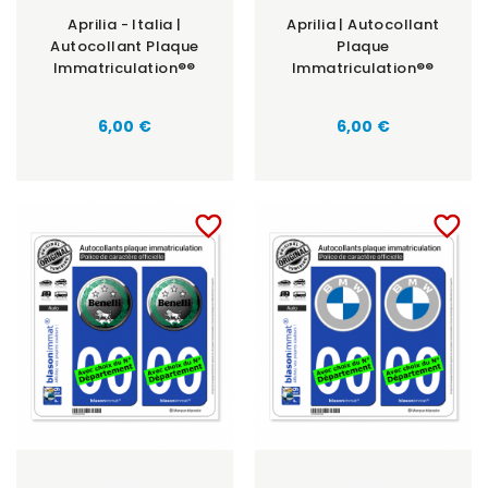
Aprilia - Italia |
Aprilia | Autocollant
Autocollant Plaque
Plaque
Immatriculation®®
Immatriculation®®
6,00 €
6,00 €
favorite_border
favorite_border