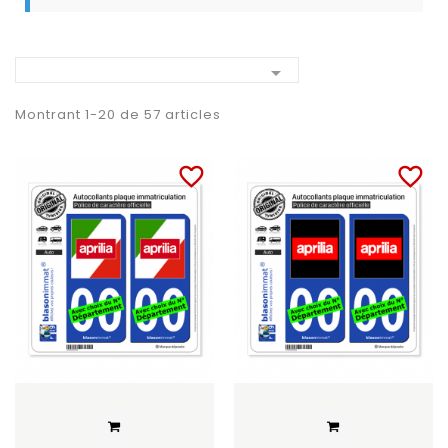

Montrant 1-20 de 57 articles
favorite_border
favorite_border