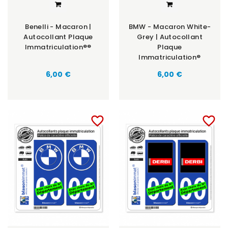
Benelli - Macaron |
BMW - Macaron White-
Autocollant Plaque
Grey | Autocollant
Immatriculation®®
Plaque
Immatriculation®
6,00 €
6,00 €
favorite_border
favorite_border