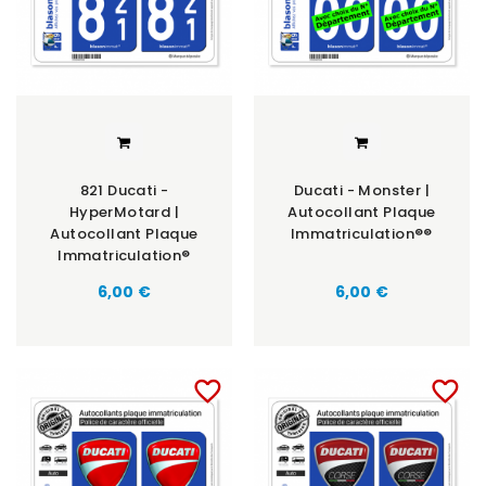
821 Ducati -
Ducati - Monster |
HyperMotard |
Autocollant Plaque
Autocollant Plaque
Immatriculation®®
Immatriculation®
6,00 €
6,00 €
favorite_border
favorite_border