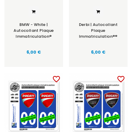
BMW - White |
Derbi | Autocollant
Autocollant Plaque
Plaque
Immatriculation®
Immatriculation®®
6,00 €
6,00 €
favorite_border
favorite_border