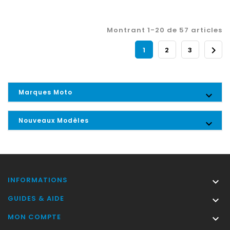
Montrant 1-20 de 57 articles

1
2
3
Marques Moto

Nouveaux Modèles

INFORMATIONS

GUIDES & AIDE

MON COMPTE
