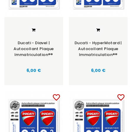
Ducati - Diavel |
Ducati - HyperMotard |
Autocollant Plaque
Autocollant Plaque
Immatriculation®®
Immatriculation®®
6,00 €
6,00 €
favorite_border
favorite_border