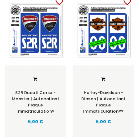
favorite_border
favorite_border
S2R Ducati Corse -
Harley-Davidson -
Monster | Autocollant
Blason | Autocollant
Plaque
Plaque
Immatriculation®
Immatriculation®®
6,00 €
6,00 €