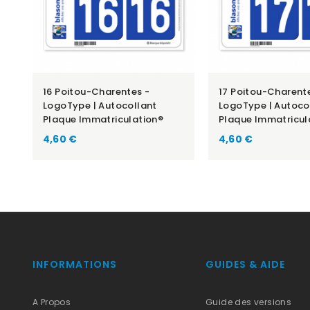
16 Poitou-Charentes -
17 Poitou-Charent
LogoType | Autocollant
LogoType | Autoco
Plaque Immatriculation®
Plaque Immatricul
Prix
Prix
4,60 €
4,60 €
INFORMATIONS
GUIDES & AIDE
A Propos
Guide des versions