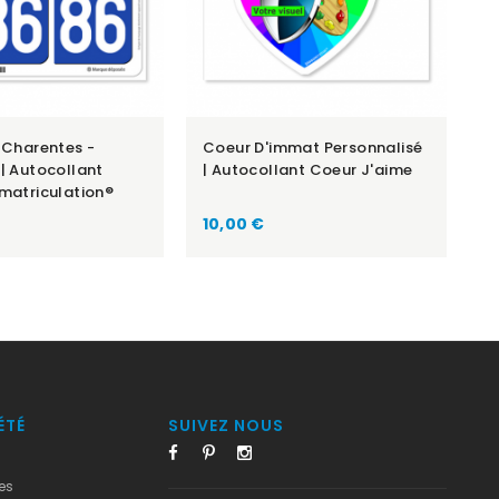
-Charentes -
Coeur D'immat Personnalisé
| Autocollant
| Autocollant Coeur J'aime
matriculation®
Prix
10,00 €
ÉTÉ
SUIVEZ NOUS
es