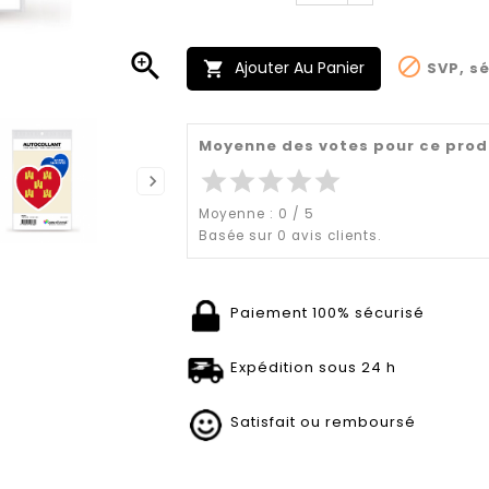


Ajouter Au Panier
SVP, sé

Moyenne des votes pour ce prod
star
star
star
star
star
Moyenne :
0
/
5
Basée sur
0
avis clients.
Paiement 100% sécurisé
Expédition sous 24 h
Satisfait ou remboursé