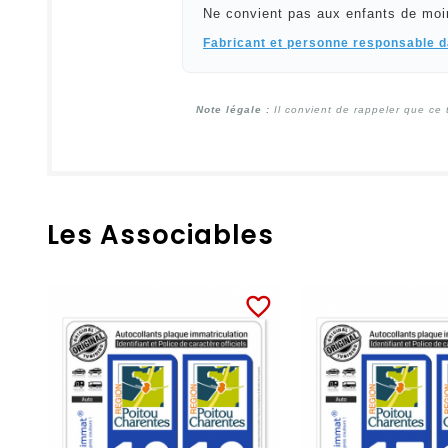
Ne convient pas aux enfants de moi
Fabricant et personne responsable 
Note légale :
Il convient de rappeler que ce 
Les Associables
favorite_border