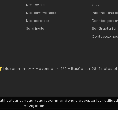
Mes favoris
CGV
Mes commandes
Informations c
Mes adresses
Données person
Suivi invité
Se rétracter ici
Contactez-no
half
blasonimmat®
-
Moyenne :
4.9
/
5
- Basée sur
2841
notes et
 utilisateur et nous vous recommandons d'accepter leur utilisati
navigation.
 plaque immatriculation® est une marque déposée. © 2011-2026 - 