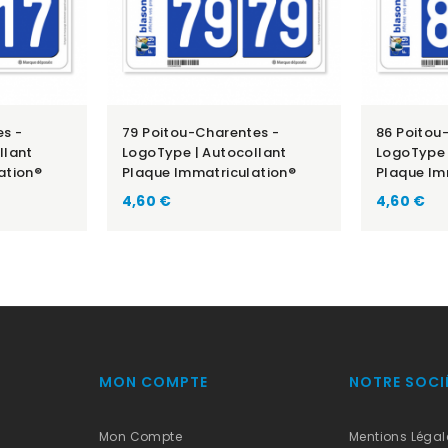
es -
79 Poitou-Charentes -
86 Poitou
llant
LogoType | Autocollant
LogoType 
ation®
Plaque Immatriculation®
Plaque Im
Prix
Prix
4,60 €
4,60 €
MON COMPTE
NOTRE SOCI
Mon Compte
Mentions Légal