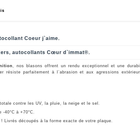
is
tocollant Coeur j`aime.
kers, autocollants Cœur d`immat®.
nition
, nos blasons offrent un rendu exceptionnel et une durabi
er résiste parfaitement à l`abrasion et aux agressions extérie
:
otale contre les UV, la pluie, la neige et le sel.
e -40°C à +70°C.
! Livrés découpés à la forme exacte de votre plaque.