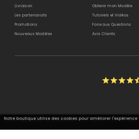
Livraison
Obtenir mon Modèle
Les partenariats
Tutoriels et Vidéos
Promotions
Foire aux Questions
Nouveaux Modèles
Avis Clients
star
star
star
star
star_
Notre boutique utilise des cookies pour améliorer l'expérience
Autocollant