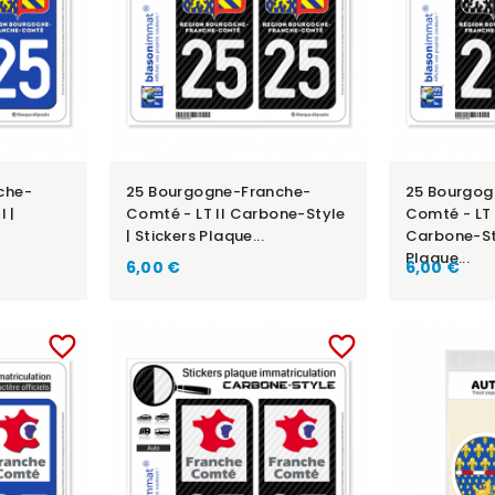
che-
25 Bourgogne-Franche-
25 Bourgog
 |
Comté - LT II Carbone-Style
Comté - LT 
| Stickers Plaque...
Carbone-Sty
Plaque...
6,00 €
6,00 €
favorite_border
favorite_border