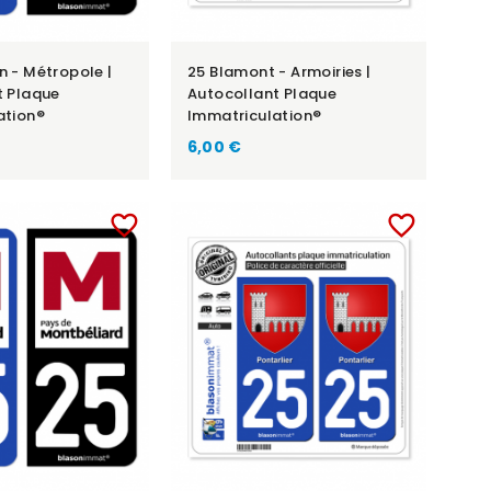
 - Métropole |
25 Blamont - Armoiries |
t Plaque
Autocollant Plaque
ation®
Immatriculation®
6,00 €
favorite_border
favorite_border