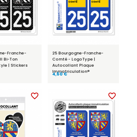
ne-Franche-
25 Bourgogne-Franche-
II Bi-Ton
Comté - LogoType |
le | Stickers
Autocollant Plaque
Immatriculation®
4,60 €
favorite_border
favorite_border