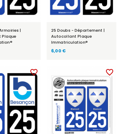
Armoiries |
25 Doubs - Département |
t Plaque
Autocollant Plaque
ation®
Immatriculation®
6,00 €
favorite_border
favorite_border