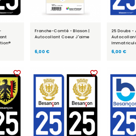
-
Franche-Comté - Blason |
25 Doubs - 
lant
Autocollant Coeur J'aime
Autocollan
tion®
Immatricul
6,00 €
6,00 €
favorite_border
favorite_border