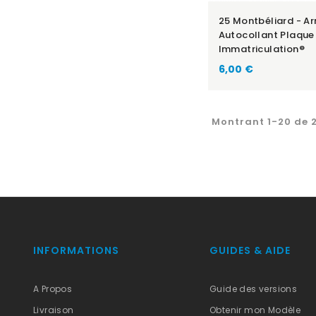
25 Montbéliard - Ar
Autocollant Plaque
Immatriculation®
6,00 €
Montrant 1-20 de 2
INFORMATIONS
GUIDES & AIDE
A Propos
Guide des versions
Livraison
Obtenir mon Modèle