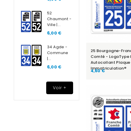
52
Chaumont -
Ville |...
6,00 €
34 Agde -
25 Bourgogne-Fran
Commune
Comté - LogoType II
|...
Autocollant Plaque
6,00 €
Immatriculation®
4,60 €
Voir +