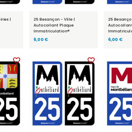
ries |
25 Besançon - Ville |
25 Besançon
Autocollant Plaque
Autocollan
Immatriculation®
Immatricul
6,00 €
6,00 €
favorite_border
favorite_border