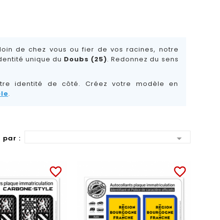
oin de chez vous ou fier de vos racines, notre
identité unique du
Doubs (25)
. Redonnez du sens
tre identité de côté. Créez votre modèle en
le
.

 par :
favorite_border
favorite_border