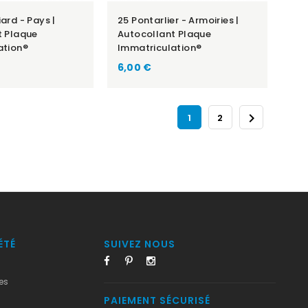
ard - Pays |
25 Pontarlier - Armoiries |
t Plaque
Autocollant Plaque
ation®
Immatriculation®
6,00 €

1
2
ÉTÉ
SUIVEZ NOUS
es
PAIEMENT SÉCURISÉ