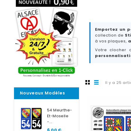
Emportez un p
collection de
St
à vos plaques,
a
Votre clocher 
personnalisati
Il y a 25 art
Nouveaux Modèles
54 Meurthe-
Et-Moselle
-...
6,00 €