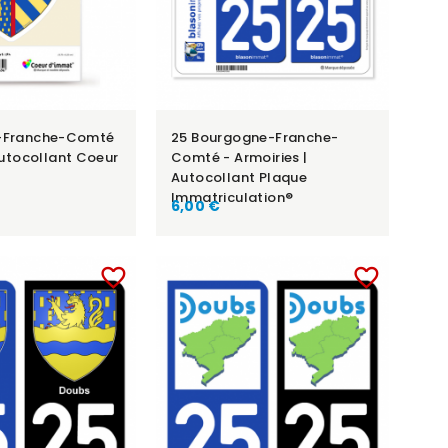
-Franche-Comté
25 Bourgogne-Franche-
Autocollant Coeur
Comté - Armoiries |
Autocollant Plaque
Immatriculation®
6,00 €
favorite_border
favorite_border