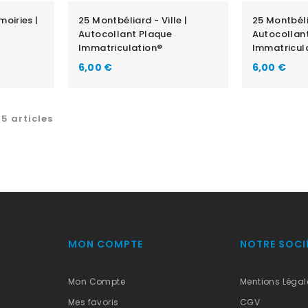
moiries |
25 Montbéliard - Ville |
25 Montbéli
Autocollant Plaque
Autocollan
Immatriculation®
Immatricul
6,00 €
6,00 €
5 articles
MON COMPTE
NOTRE SOCI
Mon Compte
Mentions Légal
Mes favoris
CGV