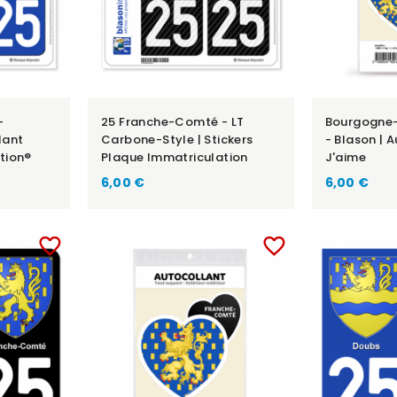
-
25 Franche-Comté - LT
Bourgogne
lant
Carbone-Style | Stickers
- Blason | 
tion®
Plaque Immatriculation
J'aime
6,00 €
6,00 €
favorite_border
favorite_border