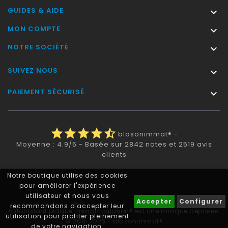
GUIDES & AIDE

MON COMPTE

NOTRE SOCIÉTÉ

SUIVEZ NOUS

PAIEMENT SÉCURISÉ

star
star
star
star
star_half
blasonimmat®
-
Moyenne :
4.9
/
5
- Basée sur
2842
notes et
2519
avis
clients
Notre boutique utilise des cookies
pour améliorer l'expérience
utilisateur et nous vous
Accepter
Configurer
recommandons d'accepter leur
Autocollant plaque immatriculation® est une marque déposée.
utilisation pour profiter pleinement
© 2011-2026 - blasonimmat®
de votre navigation.