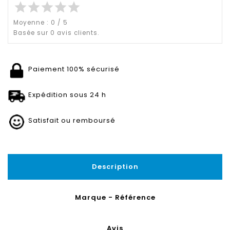
star
star
star
star
star
Moyenne :
0
/
5
Basée sur
0
avis clients.
Paiement 100% sécurisé
Expédition sous 24 h
Satisfait ou remboursé
Description
Marque - Référence
Avis