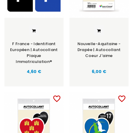
F France - Identifiant
Nouvelle-Aquitaine -
Européen | Autocollant
Drapée | Autocollant
Plaque
Coeur J'aime
Immatriculation®
Prix
Prix
4,60 €
6,00 €
favorite_border
favorite_border