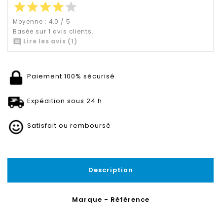
star
star
star
star
star
Moyenne :
4.0
/
5
Basée sur
1
avis clients.

Lire les avis (1)
Paiement 100% sécurisé
Expédition sous 24 h
Satisfait ou remboursé
Description
Marque - Référence