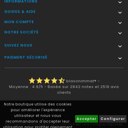
INFORMATIONS

GUIDES & AIDE

MON COMPTE

NOTRE SOCIÉTÉ

SUIVEZ NOUS

PAIEMENT SÉCURISÉ

star
star
star
star
star_half
blasonimmat®
-
Moyenne :
4.9
/
5
- Basée sur
2842
notes et
2519
avis
clients
Notre boutique utilise des cookies
pour améliorer l'expérience
utilisateur et nous vous
Accepter
Configurer
recommandons d'accepter leur
Autocollant plaque immatriculation® est une marque déposée.
utilisation pour profiter pleinement