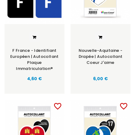
F France - Identifiant
Nouvelle-Aquitaine -
Européen | Autocollant
Drapée | Autocollant
Plaque
Coeur J'aime
Immatriculation®
Prix
Prix
4,60 €
6,00 €
favorite_border
favorite_border