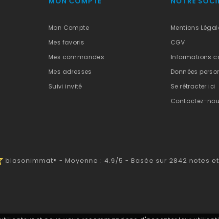
MON COMPTE
NOTRE SOCI
Mon Compte
Mentions Légal
Mes favoris
CGV
Mes commandes
Informations c
Mes adresses
Données person
Suivi invité
Se rétracter ici
Contactez-no
alf
blasonimmat®
-
Moyenne :
4.9
/
5
- Basée sur
2842
notes et