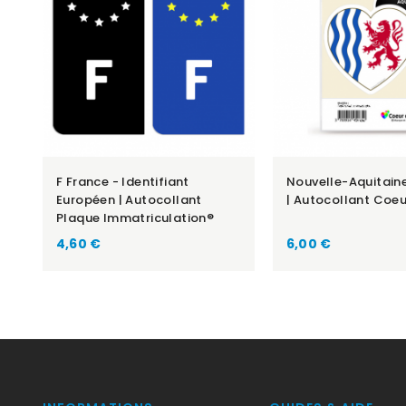
F France - Identifiant
Nouvelle-Aquitain
Européen | Autocollant
| Autocollant Coeu
Plaque Immatriculation®
Prix
Prix
4,60 €
6,00 €