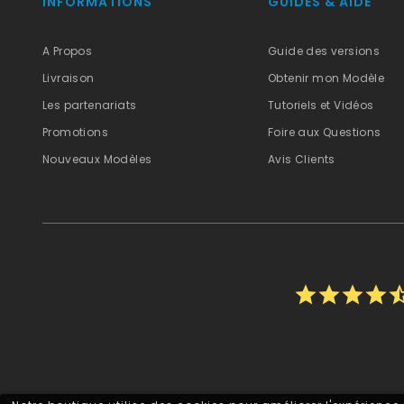
INFORMATIONS
GUIDES & AIDE
A Propos
Guide des versions
Livraison
Obtenir mon Modèle
Les partenariats
Tutoriels et Vidéos
Promotions
Foire aux Questions
Nouveaux Modèles
Avis Clients
star
star
star
star
star_h