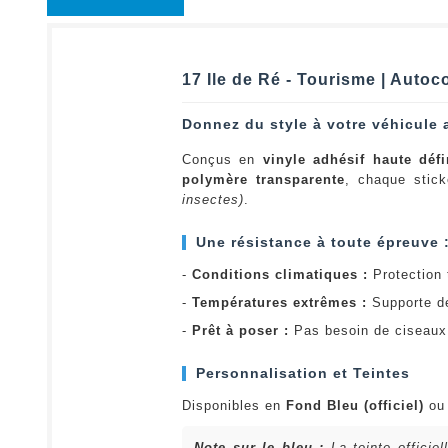
17 Ile de Ré - Tourisme | Autoc
Donnez du style à votre véhicule 
Conçus en
vinyle adhésif haute défi
polymère transparente
, chaque stick
insectes)
.
Une résistance à toute épreuve 
-
Conditions climatiques :
Protection t
-
Températures extrêmes :
Supporte d
-
Prêt à poser :
Pas besoin de ciseaux 
Personnalisation et Teintes
Disponibles en
Fond Bleu (officiel)
o
Note sur le bleu :
La teinte officie