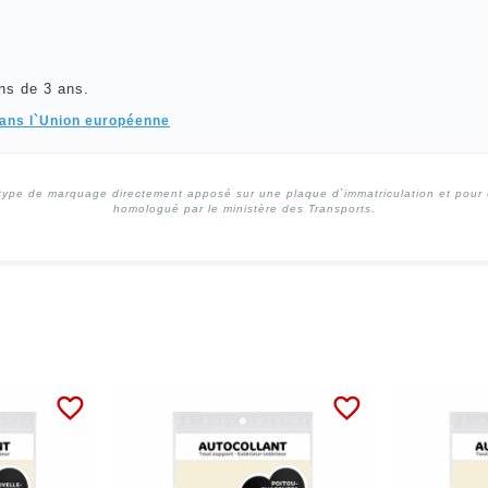
ns de 3 ans.
dans l`Union européenne
type de marquage directement apposé sur une plaque d`immatriculation et pour un
homologué par le ministère des Transports.
favorite_border
favorite_border