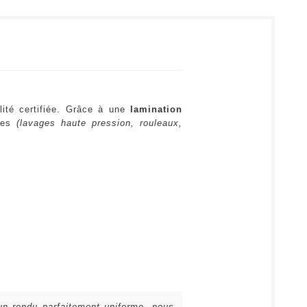
lité certifiée. Grâce à une
lamination
ures
(lavages haute pression, rouleaux,
 un rendu parfaitement uniforme, nous