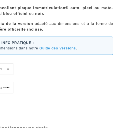
tocollant plaque immatriculation® auto, plexi ou moto.
nd
bleu officiel
ou
noir.
ix de la version
adapté aux dimensions et à la forme de
ère officielle incluse.
INFO PRATIQUE :
dimensions dans notre
Guide des Versions
.
lectionnez vos choix