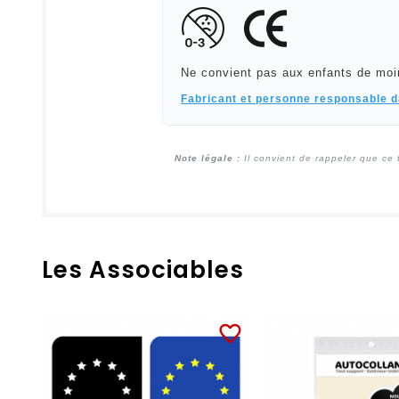
Ne convient pas aux enfants de moi
Fabricant et personne responsable 
Note légale :
Il convient de rappeler que ce 
Les Associables
favorite_border