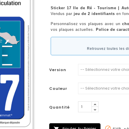
Sticker 17 Ile de Ré - Tourisme | Au
Vendus par
jeu de 2 identifiants
en fo
Personnalisez vos plaques avec un
cho
vos plaques actuelles.
Police de caract
Retrouvez toutes les 
Version
Couleur
Quantité

Ajouter Au Panier
SVP, sé