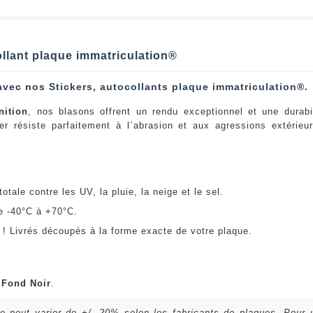
ollant plaque immatriculation®
avec nos Stickers, autocollants plaque immatriculation®.
nition
, nos blasons offrent un rendu exceptionnel et une durabi
er résiste parfaitement à l`abrasion et aux agressions extérie
:
otale contre les UV, la pluie, la neige et le sel.
e -40°C à +70°C.
! Livrés découpés à la forme exacte de votre plaque.
u
Fond Noir
.
lle peut varier de +/- 20% selon les fabricants de plaques. Pour