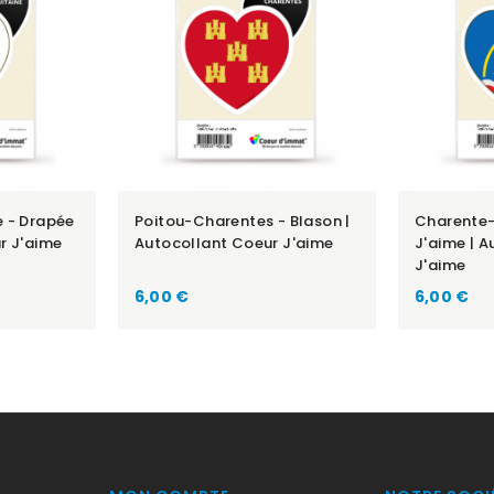
e - Drapée
Poitou-Charentes - Blason |
Charente-
r J'aime
Autocollant Coeur J'aime
J'aime | 
J'aime
Prix
Prix
6,00 €
6,00 €