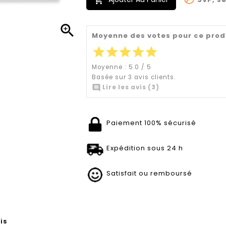


Moyenne des votes pour ce prod
star
star
star
star
star
Moyenne :
5.0
/
5
Basée sur
3
avis clients.

Lire les avis (3)
Paiement 100% sécurisé
Expédition sous 24 h
Satisfait ou remboursé
is