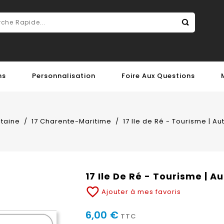
ns
Personnalisation
Foire Aux Questions
taine
17 Charente-Maritime
17 Ile de Ré - Tourisme | A
17 Ile De Ré - Tourisme | 
favorite_border
Ajouter à mes favoris
6,00 €
TTC