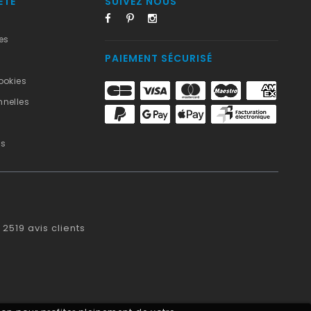
ÉTÉ
SUIVEZ NOUS
es
PAIEMENT SÉCURISÉ
ookies
nelles
us
2519
avis clients