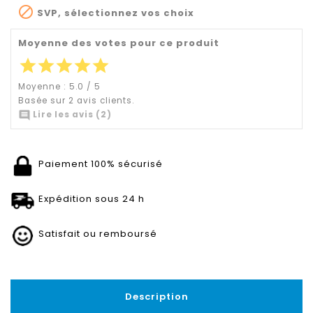

SVP, sélectionnez vos choix
Moyenne des votes pour ce produit
star
star
star
star
star
Moyenne :
5.0
/
5
Basée sur
2
avis clients.

Lire les avis (2)
Paiement 100% sécurisé
Expédition sous 24 h
Satisfait ou remboursé
Description