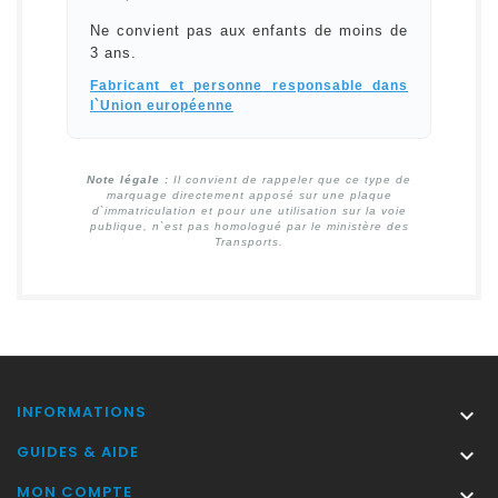
Ne convient pas aux enfants de moins de
3 ans.
Fabricant et personne responsable dans
l`Union européenne
Note légale :
Il convient de rappeler que ce type de
marquage directement apposé sur une plaque
d`immatriculation et pour une utilisation sur la voie
publique, n`est pas homologué par le ministère des
Transports.
INFORMATIONS

GUIDES & AIDE

MON COMPTE
