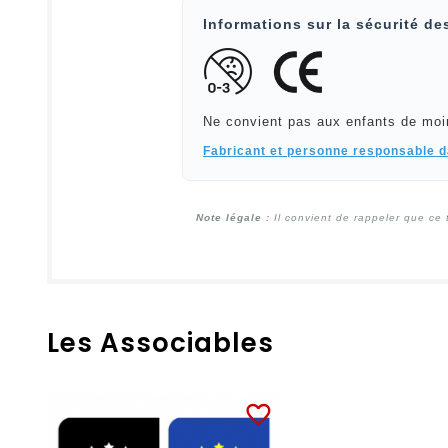
Informations sur la sécurité de
Ne convient pas aux enfants de moi
Fabricant et personne responsable 
Note légale :
Il convient de rappeler que ce 
Les Associables
favorite_border