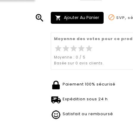


Ajouter Au Panier
SVP, sé

Moyenne des votes pour ce prod
star
star
star
star
star
Moyenne :
0
/
5
Basée sur
0
avis clients.
Paiement 100% sécurisé
Expédition sous 24 h
Satisfait ou remboursé