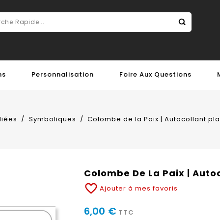
ns
Personnalisation
Foire Aux Questions
diées
Symboliques
Colombe de la Paix | Autocollant pl
Colombe De La Paix | Auto
favorite_border
Ajouter à mes favoris
6,00 €
TTC