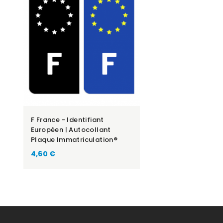
F France - Identifiant
Européen | Autocollant
Plaque Immatriculation®
Prix
4,60 €