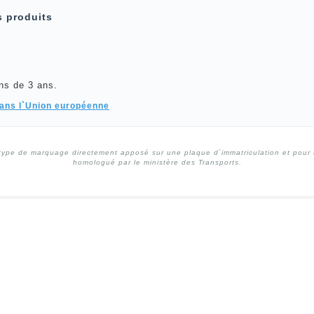
s produits
ns de 3 ans.
dans l`Union européenne
type de marquage directement apposé sur une plaque d`immatriculation et pour un
homologué par le ministère des Transports.