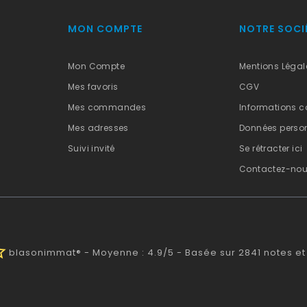
MON COMPTE
NOTRE SOCI
Mon Compte
Mentions Légal
Mes favoris
CGV
Mes commandes
Informations c
Mes adresses
Données person
Suivi invité
Se rétracter ici
Contactez-no
half
blasonimmat®
-
Moyenne :
4.9
/
5
- Basée sur
2841
notes et