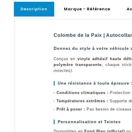
Description
Marque - Référence
Av
Colombe de la Paix | Autocolla
Donnez du style à votre véhicule 
Conçus en
vinyle adhésif haute défi
polymère transparente
, chaque stick
insectes)
.
Une résistance à toute épreuve 
-
Conditions climatiques :
Protection t
-
Températures extrêmes :
Supporte d
-
Prêt à poser :
Pas besoin de ciseaux 
Personnalisation et Teintes
Disponibles en
Fond Bleu (officiel)
o