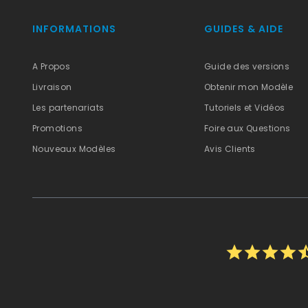
INFORMATIONS
GUIDES & AIDE
A Propos
Guide des versions
Livraison
Obtenir mon Modèle
Les partenariats
Tutoriels et Vidéos
Promotions
Foire aux Questions
Nouveaux Modèles
Avis Clients
star
star
star
star
star_