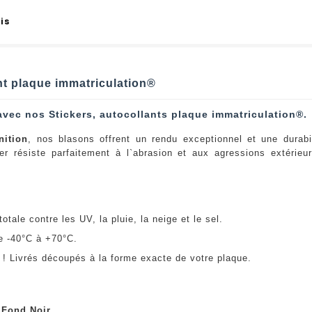
is
nt plaque immatriculation®
avec nos Stickers, autocollants plaque immatriculation®.
nition
, nos blasons offrent un rendu exceptionnel et une durabi
er résiste parfaitement à l`abrasion et aux agressions extérie
:
otale contre les UV, la pluie, la neige et le sel.
e -40°C à +70°C.
! Livrés découpés à la forme exacte de votre plaque.
u
Fond Noir
.