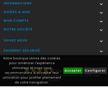
INFORMATIONS

GUIDES & AIDE

MON COMPTE

NOTRE SOCIÉTÉ

SUIVEZ NOUS

PAIEMENT SÉCURISÉ

Notre boutique utilise des cookies
pour améliorer l'expérience
utilisateur et nous vous
star
star
star
star
star_half
blasonimmat®
-
Accepter
Configurer
recommandons d'accepter leur
Moyenne :
4.9
/
5
- Basée sur
2841
notes et
2518
avis
utilisation pour profiter pleinement
clients
de votre navigation.
Autocollant plaque immatriculation® est une marque déposée.