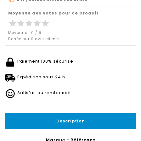
Moyenne des votes pour ce produit
star
star
star
star
star
Moyenne :
0
/
5
Basée sur
0
avis clients.
Paiement 100% sécurisé
Expédition sous 24 h
Satisfait ou remboursé
Description
Marque - Référence