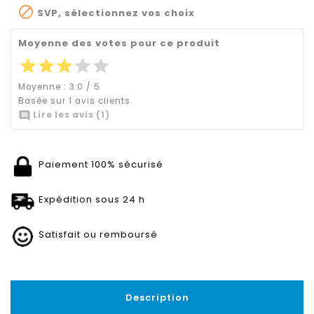

SVP, sélectionnez vos choix
Moyenne des votes pour ce produit
star
star
star
star
star
Moyenne :
3.0
/
5
Basée sur
1
avis clients.

Lire les avis (1)
Paiement 100% sécurisé
Expédition sous 24 h
Satisfait ou remboursé
Description