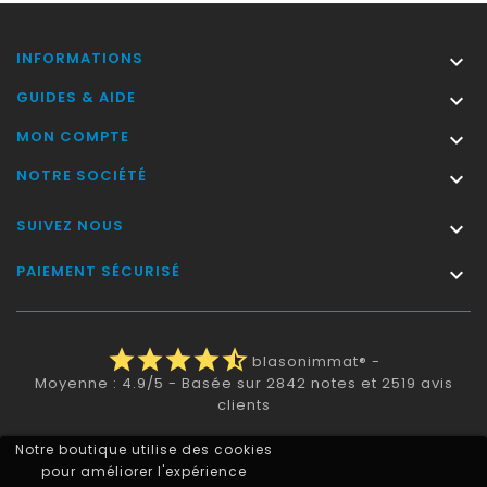
INFORMATIONS

GUIDES & AIDE

MON COMPTE

NOTRE SOCIÉTÉ

SUIVEZ NOUS

PAIEMENT SÉCURISÉ

star
star
star
star
star_half
blasonimmat®
-
Moyenne :
4.9
/
5
- Basée sur
2842
notes et
2519
avis
clients
Notre boutique utilise des cookies
pour améliorer l'expérience