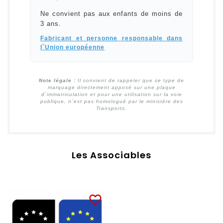
Ne convient pas aux enfants de moins de
3 ans.
Fabricant et personne responsable dans
l`Union européenne
Note légale :
Il convient de rappeler que ce type de
marquage directement apposé sur une plaque
d`immatriculation et pour une utilisation sur la voie
publique, n`est pas homologué par le ministère des
Transports.
Les Associables
favorite_border