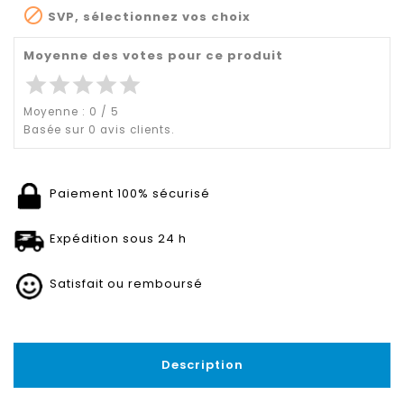

SVP, sélectionnez vos choix
Moyenne des votes pour ce produit
star
star
star
star
star
Moyenne :
0
/
5
Basée sur
0
avis clients.
Paiement 100% sécurisé
Expédition sous 24 h
Satisfait ou remboursé
Description