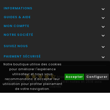
INFORMATIONS

GUIDES & AIDE

MON COMPTE

NOTRE SOCIÉTÉ

SUIVEZ NOUS

PAIEMENT SÉCURISÉ

Notre boutique utilise des cookies
pour améliorer l'expérience
utilisateur et nous vous
star
star
star
star
star_half
blasonimmat®
-
Accepter
Configurer
recommandons d'accepter leur
Moyenne :
4.9
/
5
- Basée sur
2841
notes et
2518
avis
utilisation pour profiter pleinement
clients
de votre navigation.