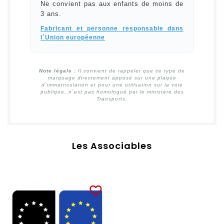
Ne convient pas aux enfants de moins de
3 ans.
Fabricant et personne responsable dans
l`Union européenne
Note légale :
Il convient de rappeler que ce type de
marquage directement apposé sur une plaque
d`immatriculation et pour une utilisation sur la voie
publique, n`est pas homologué par le ministère des
Transports.
Les Associables
favorite_border