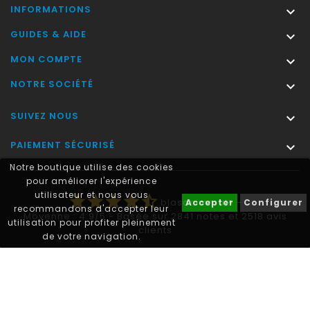
INFORMATIONS

GUIDES & AIDE

MON COMPTE

NOTRE SOCIÉTÉ

SUIVEZ NOUS

PAIEMENT SÉCURISÉ

Notre boutique utilise des cookies
pour améliorer l'expérience
utilisateur et nous vous
star
star
star
star
star_half
blasonimmat®
-
Accepter
Configurer
recommandons d'accepter leur
Moyenne :
4.9
/
5
- Basée sur
2841
notes et
2518
avis
utilisation pour profiter pleinement
clients
de votre navigation.
Autocollant plaque immatriculation® est une marque déposée.