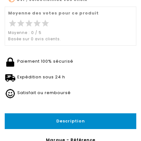
Moyenne des votes pour ce produit
star
star
star
star
star
Moyenne :
0
/
5
Basée sur
0
avis clients.
Paiement 100% sécurisé
Expédition sous 24 h
Satisfait ou remboursé
Description
Marque - Référence