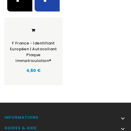
F France - Identifiant
Européen | Autocollant
Plaque
Immatriculation®
Prix
4,60 €
INFORMATIONS

GUIDES & AIDE
