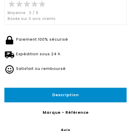
star
star
star
star
star
Moyenne :
0
/
5
Basée sur
0
avis clients.
Paiement 100% sécurisé
Expédition sous 24 h
Satisfait ou remboursé
Description
Marque - Référence
Avis