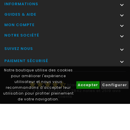
INFORMATIONS

GUIDES & AIDE

MON COMPTE

NOTRE SOCIÉTÉ

SUIVEZ NOUS

PAIEMENT SÉCURISÉ

Notre boutique utilise des cookies
pour améliorer l'expérience
utilisateur et nous vous
star
star
star
star
star_half
blasonimmat®
-
Accepter
Configurer
recommandons d'accepter leur
Moyenne :
4.9
/
5
- Basée sur
2842
notes et
2519
avis
utilisation pour profiter pleinement
clients
de votre navigation.
Autocollant plaque immatriculation® est une marque déposée.