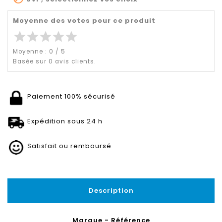
Moyenne des votes pour ce produit
star
star
star
star
star
Moyenne :
0
/
5
Basée sur
0
avis clients.
Paiement 100% sécurisé
Expédition sous 24 h
Satisfait ou remboursé
Description
Marque - Référence