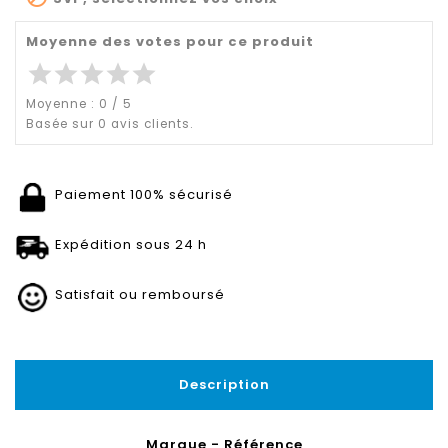
Moyenne des votes pour ce produit
star
star
star
star
star
Moyenne :
0
/
5
Basée sur
0
avis clients.
Paiement 100% sécurisé
Expédition sous 24 h
Satisfait ou remboursé
Description
Marque - Référence