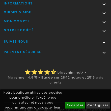
INFORMATIONS

GUIDES & AIDE

MON COMPTE

NOTRE SOCIÉTÉ

SUIVEZ NOUS

PAIEMENT SÉCURISÉ

star
star
star
star
star_half
blasonimmat®
-
Moyenne :
4.9
/
5
- Basée sur
2842
notes et
2519
avis
clients
Notre boutique utilise des cookies
pour améliorer l'expérience
utilisateur et nous vous
Accepter
Configurer
recommandons d'accepter leur
Autocollant plaque immatriculation® est une marque déposée.