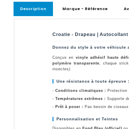
Description
Marque - Référence
Av
Croatie - Drapeau | Autocollan
Donnez du style à votre véhicule 
Conçus en
vinyle adhésif haute défi
polymère transparente
, chaque stick
insectes)
.
Une résistance à toute épreuve 
-
Conditions climatiques :
Protection t
-
Températures extrêmes :
Supporte d
-
Prêt à poser :
Pas besoin de ciseaux 
Personnalisation et Teintes
Disponibles en
Fond Bleu (officiel)
o