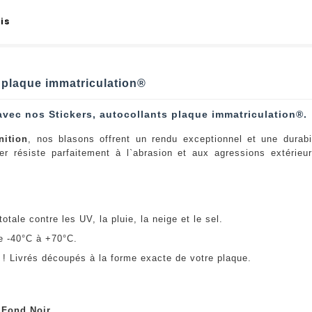
is
t plaque immatriculation®
avec nos Stickers, autocollants plaque immatriculation®.
nition
, nos blasons offrent un rendu exceptionnel et une durabi
er résiste parfaitement à l`abrasion et aux agressions extérie
:
otale contre les UV, la pluie, la neige et le sel.
e -40°C à +70°C.
! Livrés découpés à la forme exacte de votre plaque.
u
Fond Noir
.