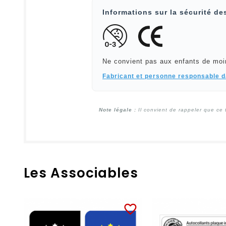
Informations sur la sécurité de
Ne convient pas aux enfants de moi
Fabricant et personne responsable 
Note légale :
Il convient de rappeler que ce 
Les Associables
favorite_border