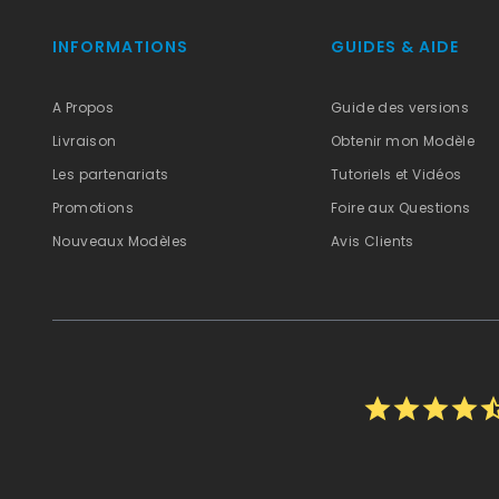
INFORMATIONS
GUIDES & AIDE
A Propos
Guide des versions
Livraison
Obtenir mon Modèle
Les partenariats
Tutoriels et Vidéos
Promotions
Foire aux Questions
Nouveaux Modèles
Avis Clients
star
star
star
star
star_h