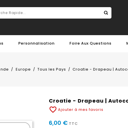
ns
Personnalisation
Foire Aux Questions
onde
Europe
Tous les Pays
Croatie - Drapeau | Autoc
Croatie - Drapeau | Autoc
favorite_border
Ajouter à mes favoris
6,00 €
TTC