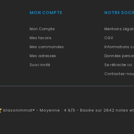
MON COMPTE
NOTRE SOCI
Mon Compte
Mentions Légal
Mes favoris
CGV
Mes commandes
Informations c
Mes adresses
Données person
Suivi invité
Se rétracter ici
Contactez-no
alf
blasonimmat®
-
Moyenne :
4.9
/
5
- Basée sur
2842
notes et