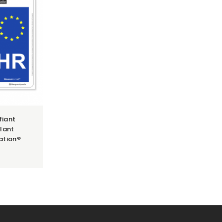
fiant
lant
ation®