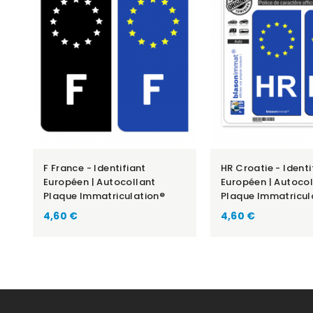
F France - Identifiant
HR Croatie - Identi
Européen | Autocollant
Européen | Autocol
Plaque Immatriculation®
Plaque Immatricul
Prix
Prix
4,60 €
4,60 €