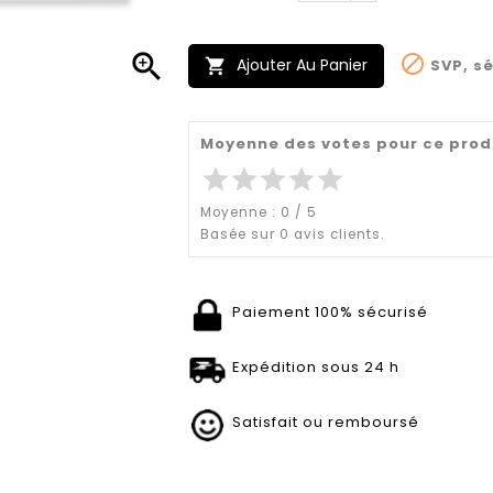


Ajouter Au Panier
SVP, sé

Moyenne des votes pour ce prod
star
star
star
star
star
Moyenne :
0
/
5
Basée sur
0
avis clients.
Paiement 100% sécurisé
Expédition sous 24 h
Satisfait ou remboursé