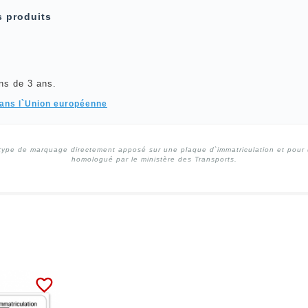
s produits
ns de 3 ans.
dans l`Union européenne
type de marquage directement apposé sur une plaque d`immatriculation et pour un
homologué par le ministère des Transports.
favorite_border