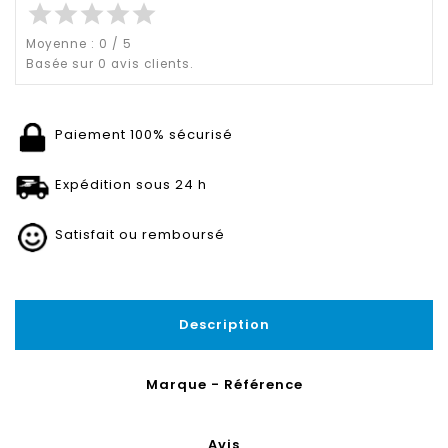
star
star
star
star
star
Moyenne :
0
/
5
Basée sur
0
avis clients.
Paiement 100% sécurisé
Expédition sous 24 h
Satisfait ou remboursé
Description
Marque - Référence
Avis