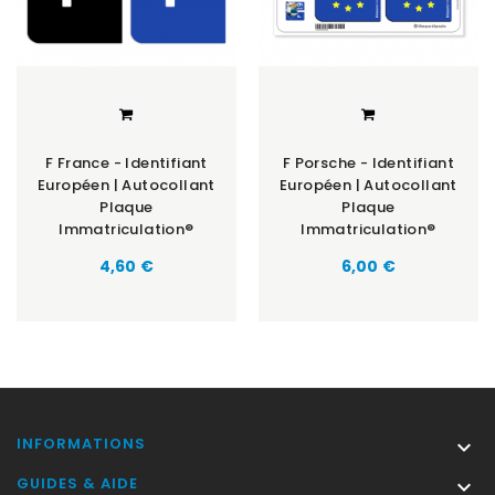
F France - Identifiant
F Porsche - Identifiant
Européen | Autocollant
Européen | Autocollant
Plaque
Plaque
Immatriculation®
Immatriculation®
Prix
Prix
4,60 €
6,00 €
INFORMATIONS

GUIDES & AIDE
