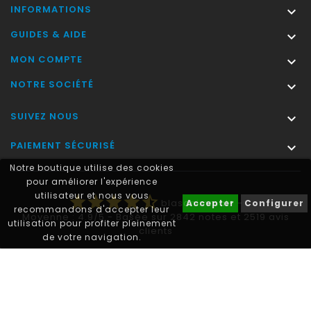
INFORMATIONS

GUIDES & AIDE

MON COMPTE

NOTRE SOCIÉTÉ

SUIVEZ NOUS

PAIEMENT SÉCURISÉ

Notre boutique utilise des cookies
pour améliorer l'expérience
utilisateur et nous vous
star
star
star
star
star_half
blasonimmat®
-
Accepter
Configurer
recommandons d'accepter leur
Moyenne :
4.9
/
5
- Basée sur
2842
notes et
2519
avis
utilisation pour profiter pleinement
clients
de votre navigation.
Autocollant plaque immatriculation® est une marque déposée.