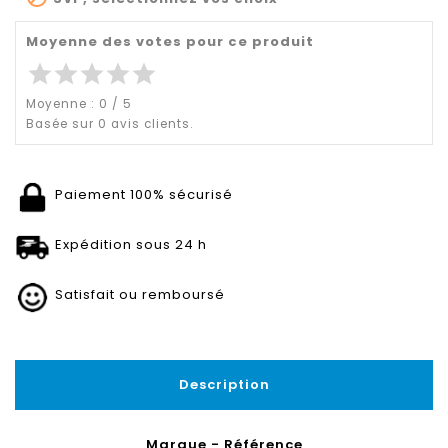
Moyenne des votes pour ce produit
star
star
star
star
star
Moyenne :
0
/
5
Basée sur
0
avis clients.
Paiement 100% sécurisé
Expédition sous 24 h
Satisfait ou remboursé
Description
Marque - Référence