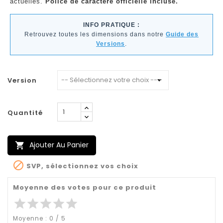
actuelles.
Police de caractère officielle incluse.
INFO PRATIQUE :
Retrouvez toutes les dimensions dans notre
Guide des
Versions
.
Version
Quantité
Ajouter Au Panier


SVP, sélectionnez vos choix
Moyenne des votes pour ce produit
star
star
star
star
star
Moyenne :
0
/
5