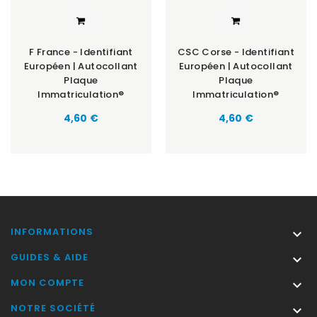
F France - Identifiant
CSC Corse - Identifiant
Européen | Autocollant
Européen | Autocollant
Plaque
Plaque
Immatriculation®
Immatriculation®
Prix
Prix
4,60 €
4,60 €
INFORMATIONS

GUIDES & AIDE

MON COMPTE

NOTRE SOCIÉTÉ
