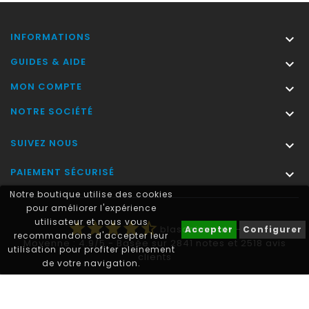
INFORMATIONS

GUIDES & AIDE

MON COMPTE

NOTRE SOCIÉTÉ

SUIVEZ NOUS

PAIEMENT SÉCURISÉ

Notre boutique utilise des cookies
pour améliorer l'expérience
utilisateur et nous vous
star
star
star
star
star_half
blasonimmat®
-
Accepter
Configurer
recommandons d'accepter leur
Moyenne :
4.9
/
5
- Basée sur
2841
notes et
2518
avis
utilisation pour profiter pleinement
clients
de votre navigation.