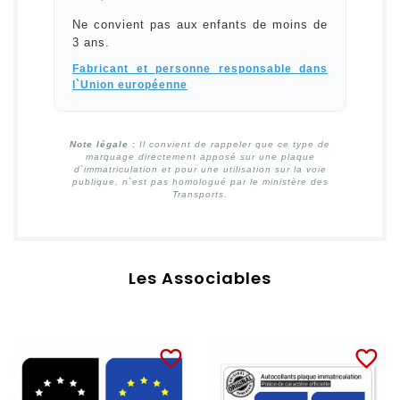
Ne convient pas aux enfants de moins de
3 ans.
Fabricant et personne responsable dans
l`Union européenne
Note légale :
Il convient de rappeler que ce type de
marquage directement apposé sur une plaque
d`immatriculation et pour une utilisation sur la voie
publique, n`est pas homologué par le ministère des
Transports.
Les Associables
favorite_border
favorite_border