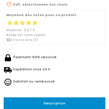

SVP, sélectionnez vos choix
Moyenne des votes pour ce produit
star
star
star
star
star
Moyenne :
5.0
/
5
Basée sur
1
avis clients.

Lire les avis (1)
Paiement 100% sécurisé
Expédition sous 24 h
Satisfait ou remboursé
Description