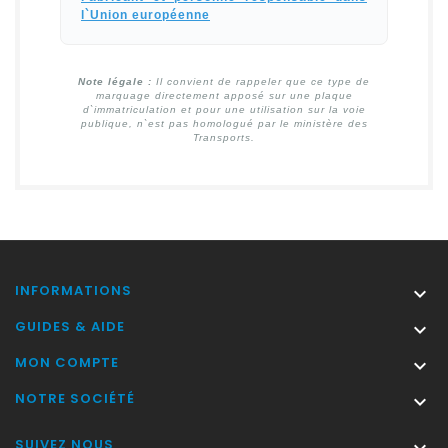
l`Union européenne
Note légale :
Il convient de rappeler que ce type de
marquage directement apposé sur une plaque
d`immatriculation et pour une utilisation sur la voie
publique, n`est pas homologué par le ministère des
Transports.
INFORMATIONS

GUIDES & AIDE

MON COMPTE

NOTRE SOCIÉTÉ

SUIVEZ NOUS