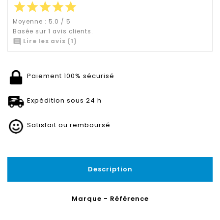
star
star
star
star
star
Moyenne :
5.0
/
5
Basée sur
1
avis clients.

Lire les avis (1)
Paiement 100% sécurisé
Expédition sous 24 h
Satisfait ou remboursé
Description
Marque - Référence