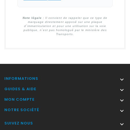
Note légale :
Il convient de rappeler que ce type de
marquage directement apposé sur une plaque
d`immatriculation et pour une utilisation sur la voie
publique, n`est pas homologué par le ministère des
Transports.
INFORMATIONS

GUIDES & AIDE

MON COMPTE

NOTRE SOCIÉTÉ

SUIVEZ NOUS
