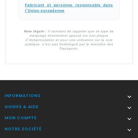
Fabricant et personne responsable dans
l`Union européenne
Note légale :
Il convient de rappeler que ce type de
marquage directement apposé sur une plaque
d`immatriculation et pour une utilisation sur la voie
publique, n`est pas homologué par le ministère des
Transports.
INFORMATIONS

GUIDES & AIDE

MON COMPTE

NOTRE SOCIÉTÉ
