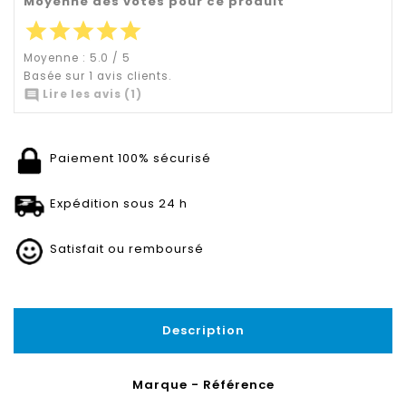
Moyenne des votes pour ce produit
star
star
star
star
star
Moyenne :
5.0
/
5
Basée sur
1
avis clients.

Lire les avis (1)
Paiement 100% sécurisé
Expédition sous 24 h
Satisfait ou remboursé
Description
Marque - Référence