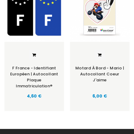
F France - Identifiant
Motard À Bord - Mario |
Européen | Autocollant
Autocollant Coeur
Plaque
J'aime
Immatriculation®
Prix
Prix
4,60 €
6,00 €