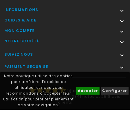
INFORMATIONS

GUIDES & AIDE

MON COMPTE

NOTRE SOCIÉTÉ

SUIVEZ NOUS

PAIEMENT SÉCURISÉ

Notre boutique utilise des cookies
pour améliorer l'expérience
utilisateur et nous vous
star
star
star
star
star_half
blasonimmat®
-
Accepter
Configurer
recommandons d'accepter leur
Moyenne :
4.9
/
5
- Basée sur
2841
notes et
2518
avis
utilisation pour profiter pleinement
clients
de votre navigation.