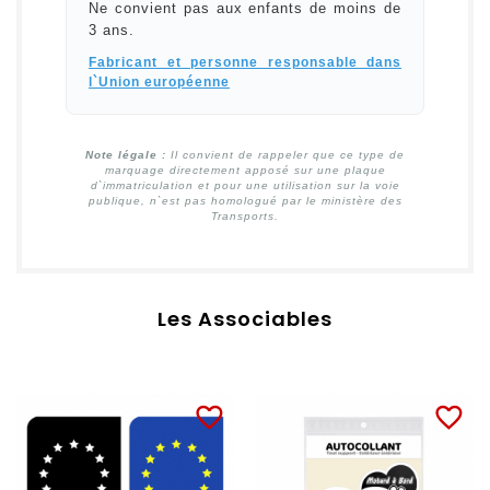
Ne convient pas aux enfants de moins de
3 ans.
Fabricant et personne responsable dans
l`Union européenne
Note légale :
Il convient de rappeler que ce type de
marquage directement apposé sur une plaque
d`immatriculation et pour une utilisation sur la voie
publique, n`est pas homologué par le ministère des
Transports.
Les Associables
favorite_border
favorite_border