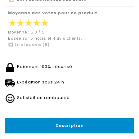
Moyenne des votes pour ce produit
star
star
star
star
star
Moyenne :
5.0
/
5
Basée sur
5
notes et
4
avis clients.

Lire les avis (5)
Paiement 100% sécurisé
Expédition sous 24 h
Satisfait ou remboursé
Description