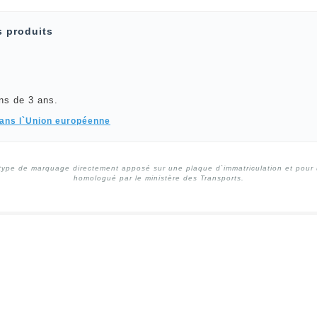
s produits
ns de 3 ans.
dans l`Union européenne
type de marquage directement apposé sur une plaque d`immatriculation et pour un
homologué par le ministère des Transports.