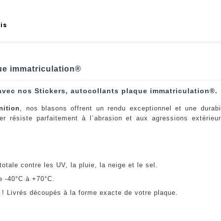
is
que immatriculation®
avec nos Stickers, autocollants plaque immatriculation®.
nition
, nos blasons offrent un rendu exceptionnel et une durabi
er résiste parfaitement à l`abrasion et aux agressions extérie
:
otale contre les UV, la pluie, la neige et le sel.
e -40°C à +70°C.
! Livrés découpés à la forme exacte de votre plaque.