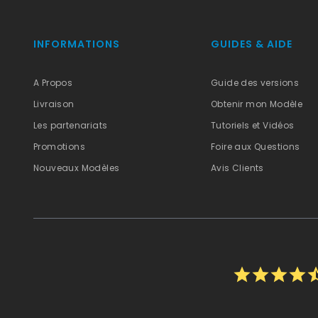
INFORMATIONS
GUIDES & AIDE
A Propos
Guide des versions
Livraison
Obtenir mon Modèle
Les partenariats
Tutoriels et Vidéos
Promotions
Foire aux Questions
Nouveaux Modèles
Avis Clients
star
star
star
star
star_