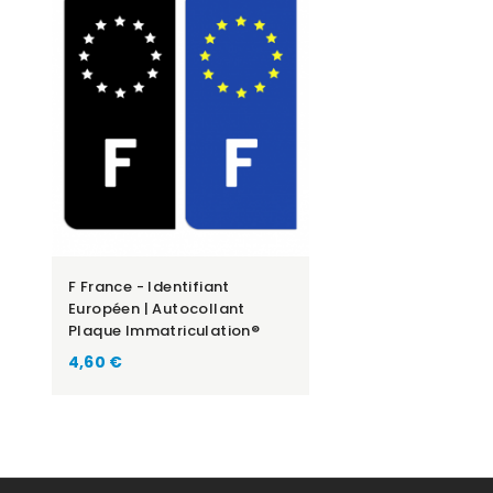
F France - Identifiant
Européen | Autocollant
Plaque Immatriculation®
Prix
4,60 €