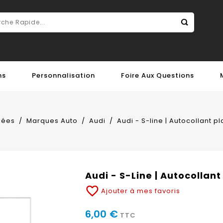
ns
Personnalisation
Foire Aux Questions
iées
Marques Auto
Audi
Audi - S-line | Autocollant 
Audi - S-Line | Autocollan
favorite_border
Ajouter à mes favoris
6,00 €
TTC