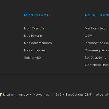
MON COMPTE
NOTRE SOCI
Mon Compte
Mentions Légal
Mes favoris
CGV
Mes commandes
Informations c
Mes adresses
Données person
Suivi invité
Se rétracter ici
Contactez-no
half
blasonimmat®
-
Moyenne :
4.9
/
5
- Basée sur
2841
notes et