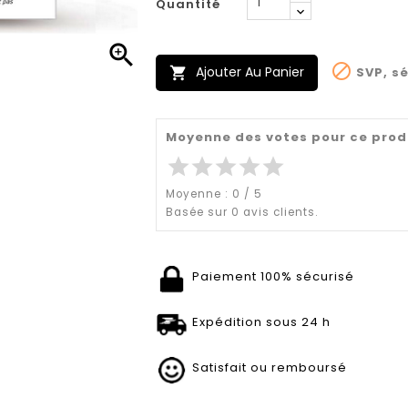
Quantité


Ajouter Au Panier
SVP, sé

Moyenne des votes pour ce prod
star
star
star
star
star
Moyenne :
0
/
5
Basée sur
0
avis clients.
Paiement 100% sécurisé
Expédition sous 24 h
Satisfait ou remboursé