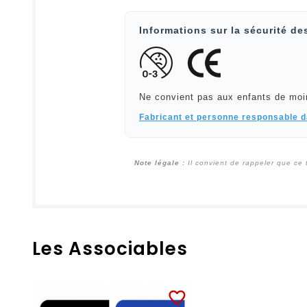
Informations sur la sécurité de
Ne convient pas aux enfants de moi
Fabricant et personne responsable 
Note légale :
Il convient de rappeler que ce 
Les Associables
favorite_border