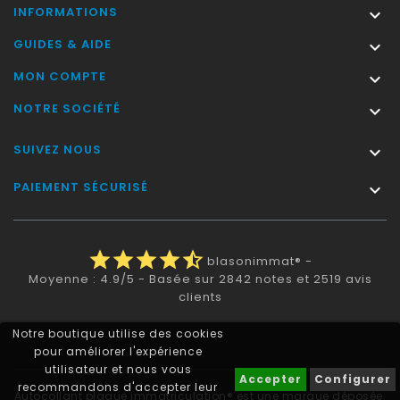
INFORMATIONS

GUIDES & AIDE

MON COMPTE

NOTRE SOCIÉTÉ

SUIVEZ NOUS

PAIEMENT SÉCURISÉ

star
star
star
star
star_half
blasonimmat®
-
Moyenne :
4.9
/
5
- Basée sur
2842
notes et
2519
avis
clients
Notre boutique utilise des cookies
pour améliorer l'expérience
utilisateur et nous vous
Accepter
Configurer
recommandons d'accepter leur
Autocollant plaque immatriculation® est une marque déposée.