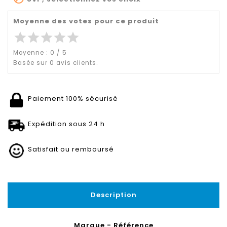
Moyenne des votes pour ce produit
star
star
star
star
star
Moyenne :
0
/
5
Basée sur
0
avis clients.
Paiement 100% sécurisé
Expédition sous 24 h
Satisfait ou remboursé
Description
Marque - Référence