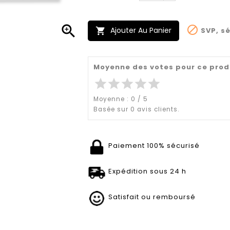


Ajouter Au Panier
SVP, sé

Moyenne des votes pour ce prod
star
star
star
star
star
Moyenne :
0
/
5
Basée sur
0
avis clients.
Paiement 100% sécurisé
Expédition sous 24 h
Satisfait ou remboursé