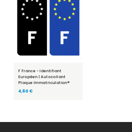
F France - Identifiant
Européen | Autocollant
Plaque Immatriculation®
Prix
4,60 €