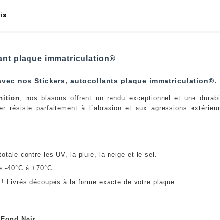
is
lant plaque immatriculation®
avec nos Stickers, autocollants plaque immatriculation®.
nition
, nos blasons offrent un rendu exceptionnel et une durabi
er résiste parfaitement à l`abrasion et aux agressions extérie
:
otale contre les UV, la pluie, la neige et le sel.
e -40°C à +70°C.
! Livrés découpés à la forme exacte de votre plaque.
u
Fond Noir
.