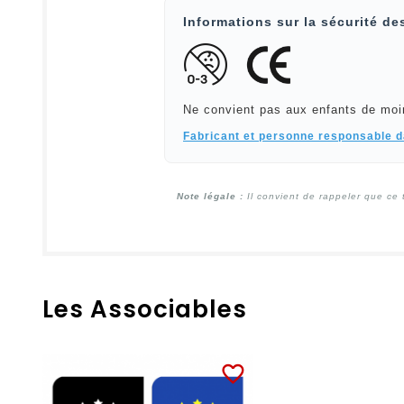
Informations sur la sécurité de
Ne convient pas aux enfants de moi
Fabricant et personne responsable 
Note légale :
Il convient de rappeler que ce 
Les Associables
favorite_border