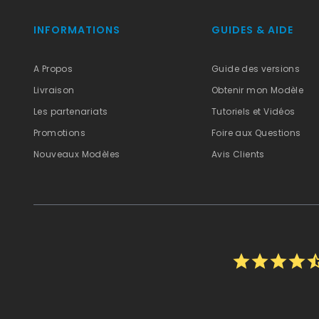
INFORMATIONS
GUIDES & AIDE
A Propos
Guide des versions
Livraison
Obtenir mon Modèle
Les partenariats
Tutoriels et Vidéos
Promotions
Foire aux Questions
Nouveaux Modèles
Avis Clients
star
star
star
star
star_h