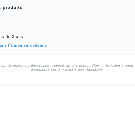
s produits
ns de 3 ans.
dans l`Union européenne
type de marquage directement apposé sur une plaque d`immatriculation et pour un
homologué par le ministère des Transports.