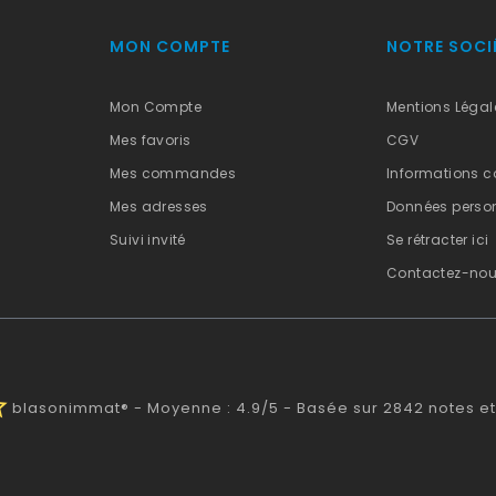
MON COMPTE
NOTRE SOCI
Mon Compte
Mentions Légal
Mes favoris
CGV
Mes commandes
Informations c
Mes adresses
Données person
Suivi invité
Se rétracter ici
Contactez-no
alf
blasonimmat®
-
Moyenne :
4.9
/
5
- Basée sur
2842
notes et