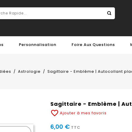
ns
Personnalisation
Foire Aux Questions
diées
Astrologie
Sagittaire - Emblème | Autocollant pl
Sagittaire - Emblème | Au
favorite_border
Ajouter à mes favoris
6,00 €
TTC