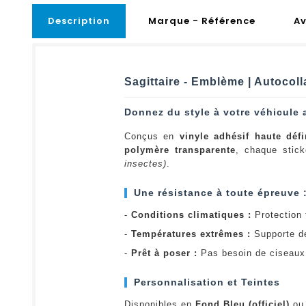
Description
Marque - Référence
Av
Sagittaire - Emblème | Autocol
Donnez du style à votre véhicule 
Conçus en
vinyle adhésif haute défi
polymère transparente
, chaque stick
insectes)
.
Une résistance à toute épreuve 
-
Conditions climatiques :
Protection t
-
Températures extrêmes :
Supporte d
-
Prêt à poser :
Pas besoin de ciseaux 
Personnalisation et Teintes
Disponibles en
Fond Bleu (officiel)
o