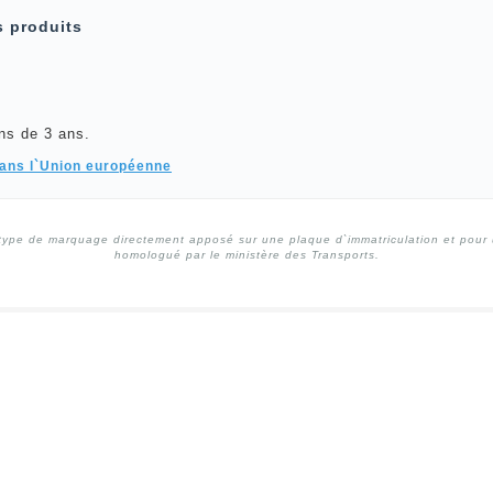
s produits
ns de 3 ans.
dans l`Union européenne
type de marquage directement apposé sur une plaque d`immatriculation et pour un
homologué par le ministère des Transports.