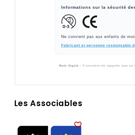
Informations sur la sécurité de
Ne convient pas aux enfants de moi
Fabricant et personne responsable 
Note légale :
Il convient de rappeler que ce 
Les Associables
favorite_border