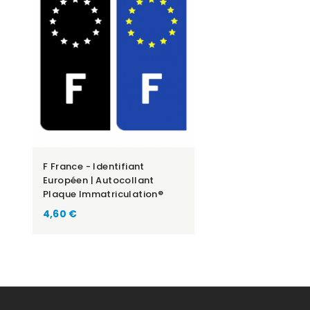
F France - Identifiant
Européen | Autocollant
Plaque Immatriculation®
Prix
4,60 €