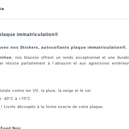
is
 plaque immatriculation®
avec nos Stickers, autocollants plaque immatriculation®.
nition
, nos blasons offrent un rendu exceptionnel et une durabi
er résiste parfaitement à l`abrasion et aux agressions extérie
:
otale contre les UV, la pluie, la neige et le sel.
e -40°C à +70°C.
! Livrés découpés à la forme exacte de votre plaque.
u
Fond Noir
.