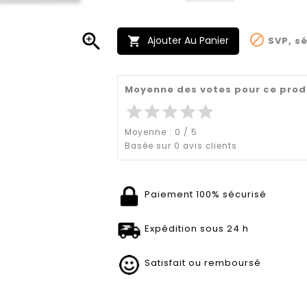


Ajouter Au Panier
SVP, sé

Moyenne des votes pour ce prod
star
star
star
star
star
Moyenne :
0
/
5
Basée sur
0
avis clients.
Paiement 100% sécurisé
Expédition sous 24 h
Satisfait ou remboursé