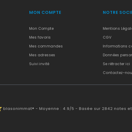
MON COMPTE
NOTRE SOCI
Mon Compte
Mentions Légal
Mes favoris
CGV
Mes commandes
Informations c
Mes adresses
Données person
Suivi invité
Se rétracter ici
Contactez-no
alf
blasonimmat®
-
Moyenne :
4.9
/
5
- Basée sur
2842
notes et