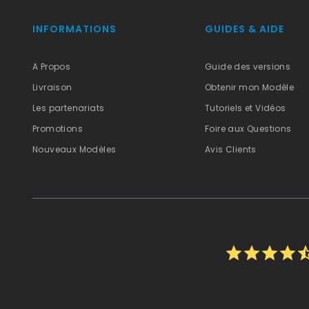
INFORMATIONS
GUIDES & AIDE
A Propos
Guide des versions
Livraison
Obtenir mon Modèle
Les partenariats
Tutoriels et Vidéos
Promotions
Foire aux Questions
Nouveaux Modèles
Avis Clients
star
star
star
star
star_h