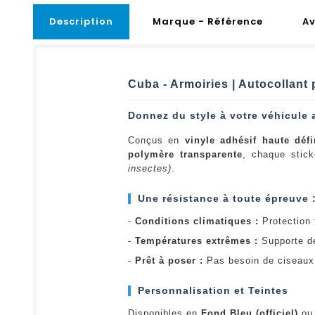
Description
Marque - Référence
Av
Cuba - Armoiries | Autocollant
Donnez du style à votre véhicule 
Conçus en
vinyle adhésif haute défi
polymère transparente
, chaque stick
insectes)
.
Une résistance à toute épreuve 
-
Conditions climatiques :
Protection t
-
Températures extrêmes :
Supporte d
-
Prêt à poser :
Pas besoin de ciseaux 
Personnalisation et Teintes
Disponibles en
Fond Bleu (officiel)
o