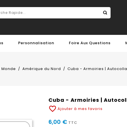
ns
Personnalisation
Foire Aux Questions
u Monde
Amérique du Nord
Cuba - Armoiries | Autocoll
Cuba - Armoiries | Autoco
favorite_border
Ajouter à mes favoris
6,00 €
TTC