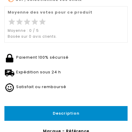
Moyenne des votes pour ce produit
star
star
star
star
star
Moyenne :
0
/
5
Basée sur
0
avis clients.
Paiement 100% sécurisé
Expédition sous 24 h
Satisfait ou remboursé
Description
Marque - Référence