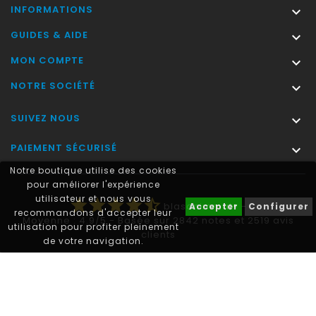
INFORMATIONS

GUIDES & AIDE

MON COMPTE

NOTRE SOCIÉTÉ

SUIVEZ NOUS

PAIEMENT SÉCURISÉ

Notre boutique utilise des cookies
pour améliorer l'expérience
utilisateur et nous vous
star
star
star
star
star_half
blasonimmat®
-
Accepter
Configurer
recommandons d'accepter leur
Moyenne :
4.9
/
5
- Basée sur
2842
notes et
2519
avis
utilisation pour profiter pleinement
clients
de votre navigation.
Autocollant plaque immatriculation® est une marque déposée.