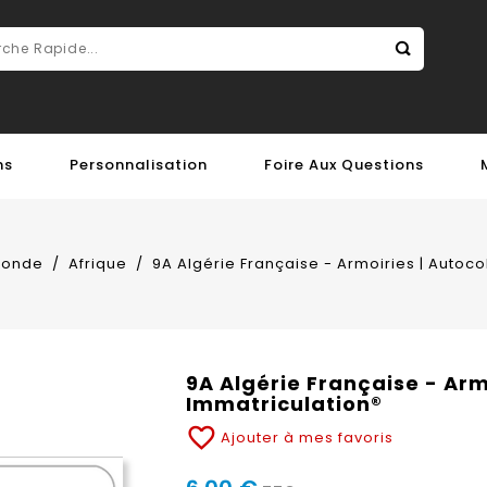
ns
Personnalisation
Foire Aux Questions
Monde
Afrique
9A Algérie Française - Armoiries | Autoco
9A Algérie Française - Arm
Immatriculation®
favorite_border
Ajouter à mes favoris