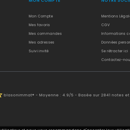
MON COMPTE
NOTRE SOCI
Mon Compte
Mentions Légal
Mes favoris
CGV
Mes commandes
Informations c
Mes adresses
Données person
Suivi invité
Se rétracter ici
Contactez-no
half
blasonimmat®
-
Moyenne :
4.9
/
5
- Basée sur
2841
notes et