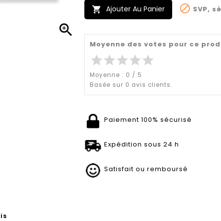

Ajouter Au Panier
SVP, sé


Moyenne des votes pour ce prod
star
star
star
star
star
Moyenne :
0
/
5
Basée sur
0
avis clients.
Paiement 100% sécurisé
Expédition sous 24 h
Satisfait ou remboursé
is