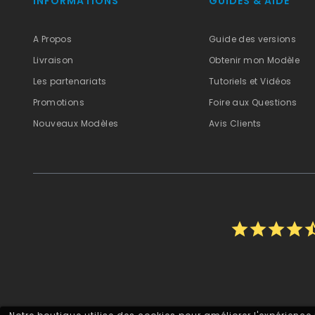
INFORMATIONS
GUIDES & AIDE
A Propos
Guide des versions
Livraison
Obtenir mon Modèle
Les partenariats
Tutoriels et Vidéos
Promotions
Foire aux Questions
Nouveaux Modèles
Avis Clients
star
star
star
star
star_