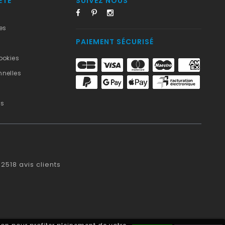
ÉTÉ
SUIVEZ NOUS
es
PAIEMENT SÉCURISÉ
ookies
nelles
us
2518
avis clients