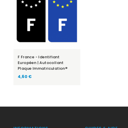
F France - Identifiant
Européen | Autocollant
Plaque Immatriculation®
Prix
4,60 €