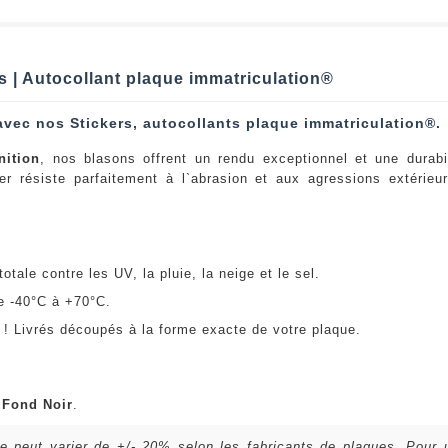
s | Autocollant plaque immatriculation®
avec nos Stickers, autocollants plaque immatriculation®.
nition
, nos blasons offrent un rendu exceptionnel et une durabi
er résiste parfaitement à l`abrasion et aux agressions extérie
:
otale contre les UV, la pluie, la neige et le sel.
e -40°C à +70°C.
! Livrés découpés à la forme exacte de votre plaque.
u
Fond Noir
.
lle peut varier de +/- 20% selon les fabricants de plaques. Pour