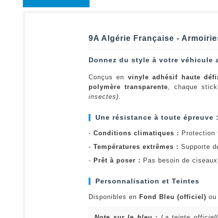
9A Algérie Française - Armoirie
Donnez du style à votre véhicule 
Conçus en
vinyle adhésif haute défi
polymère transparente
, chaque stick
insectes)
.
Une résistance à toute épreuve 
-
Conditions climatiques :
Protection t
-
Températures extrêmes :
Supporte d
-
Prêt à poser :
Pas besoin de ciseaux 
Personnalisation et Teintes
Disponibles en
Fond Bleu (officiel)
o
Note sur le bleu :
La teinte officie