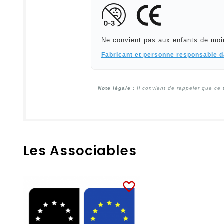
Ne convient pas aux enfants de moi
Fabricant et personne responsable 
Note légale :
Il convient de rappeler que ce 
Les Associables
favorite_border