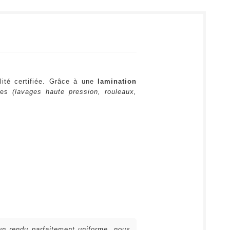
lité certifiée. Grâce à une
lamination
ures
(lavages haute pression, rouleaux,
 un rendu parfaitement uniforme, nous