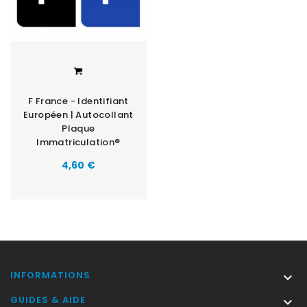
F France - Identifiant
Européen | Autocollant
Plaque
Immatriculation®
Prix
4,60 €
INFORMATIONS

GUIDES & AIDE
