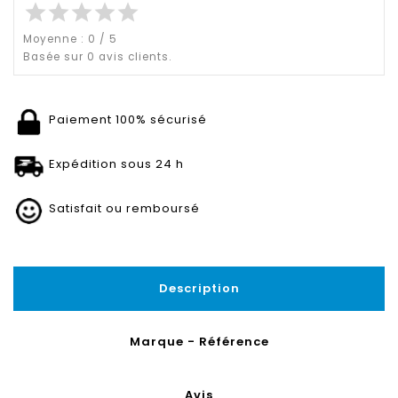
star
star
star
star
star
Moyenne :
0
/
5
Basée sur
0
avis clients.
Paiement 100% sécurisé
Expédition sous 24 h
Satisfait ou remboursé
Description
Marque - Référence
Avis