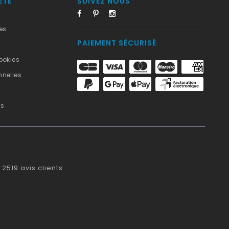
ÉTÉ
SUIVEZ NOUS
es
PAIEMENT SÉCURISÉ
ookies
nelles
us
2519
avis clients