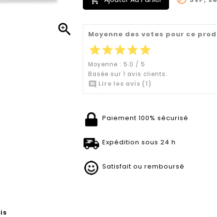


Moyenne des votes pour ce prod
star
star
star
star
star
Moyenne :
5.0
/
5
Basée sur
1
avis clients.

Lire les avis (1)
Paiement 100% sécurisé
Expédition sous 24 h
Satisfait ou remboursé
is