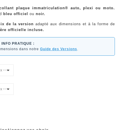
ocollant plaque immatriculation® auto, plexi ou moto.
nd
bleu officiel
ou
noir.
ix de la version
adapté aux dimensions et à la forme de
ère officielle incluse.
INFO PRATIQUE :
dimensions dans notre
Guide des Versions
.
lectionnez vos choix