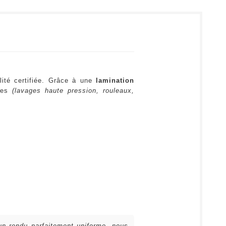
lité certifiée. Grâce à une
lamination
ures
(lavages haute pression, rouleaux,
 un rendu parfaitement uniforme, nous