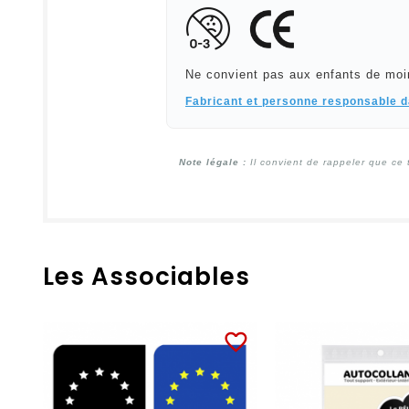
Ne convient pas aux enfants de moi
Fabricant et personne responsable 
Note légale :
Il convient de rappeler que ce 
Les Associables
favorite_border