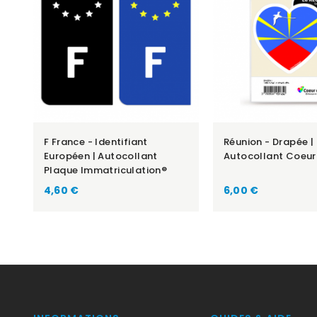
F France - Identifiant
Réunion - Drapée |
Européen | Autocollant
Autocollant Coeur
Plaque Immatriculation®
Prix
Prix
4,60 €
6,00 €