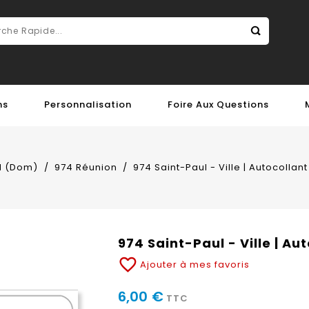
ns
Personnalisation
Foire Aux Questions
 (Dom)
974 Réunion
974 Saint-Paul - Ville | Autocolla
974 Saint-Paul - Ville | A
favorite_border
Ajouter à mes favoris
6,00 €
TTC