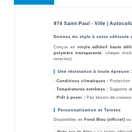
974 Saint-Paul - Ville | Autoco
Donnez du style à votre véhicule 
Conçus en
vinyle adhésif haute défi
polymère transparente
, chaque stick
insectes)
.
Une résistance à toute épreuve 
-
Conditions climatiques :
Protection t
-
Températures extrêmes :
Supporte d
-
Prêt à poser :
Pas besoin de ciseaux 
Personnalisation et Teintes
Disponibles en
Fond Bleu (officiel)
o
Note sur le bleu :
La teinte officie