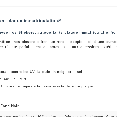
llant plaque immatriculation®
avec nos Stickers, autocollants plaque immatriculation®.
nition
, nos blasons offrent un rendu exceptionnel et une durabi
er résiste parfaitement à l`abrasion et aux agressions extérie
:
otale contre les UV, la pluie, la neige et le sel.
e -40°C à +70°C.
! Livrés découpés à la forme exacte de votre plaque.
u
Fond Noir
.
lle peut varier de +/- 20% selon les fabricants de plaques. Pour