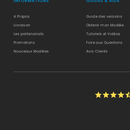
INFORMATIONS
GUIDES & AIDE
A Propos
Guide des versions
Livraison
Obtenir mon Modèle
Les partenariats
Tutoriels et Vidéos
Promotions
Foire aux Questions
Nouveaux Modèles
Avis Clients
star
star
star
star
star_h