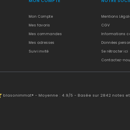
MON COMPTE
NOTRE SOCI
Mon Compte
Mentions Légal
Mes favoris
CGV
Mes commandes
Informations c
Mes adresses
Données person
Suivi invité
Se rétracter ici
Contactez-no
alf
blasonimmat®
-
Moyenne :
4.9
/
5
- Basée sur
2842
notes et