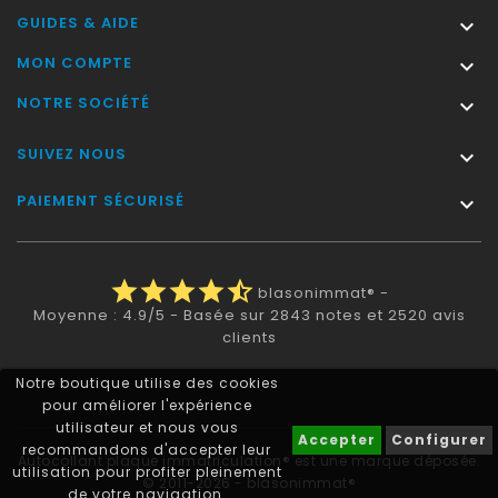
GUIDES & AIDE

MON COMPTE

NOTRE SOCIÉTÉ

SUIVEZ NOUS

PAIEMENT SÉCURISÉ

star
star
star
star
star_half
blasonimmat®
-
Moyenne :
4.9
/
5
- Basée sur
2843
notes et
2520
avis
clients
Notre boutique utilise des cookies
pour améliorer l'expérience
utilisateur et nous vous
Accepter
Configurer
recommandons d'accepter leur
Autocollant plaque immatriculation® est une marque déposée.
utilisation pour profiter pleinement
© 2011-2026 - blasonimmat®
de votre navigation.