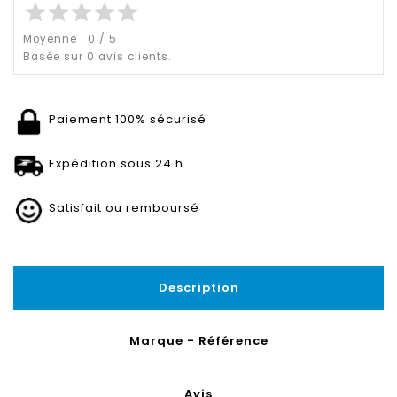
star
star
star
star
star
Moyenne :
0
/
5
Basée sur
0
avis clients.
Paiement 100% sécurisé
Expédition sous 24 h
Satisfait ou remboursé
Description
Marque - Référence
Avis