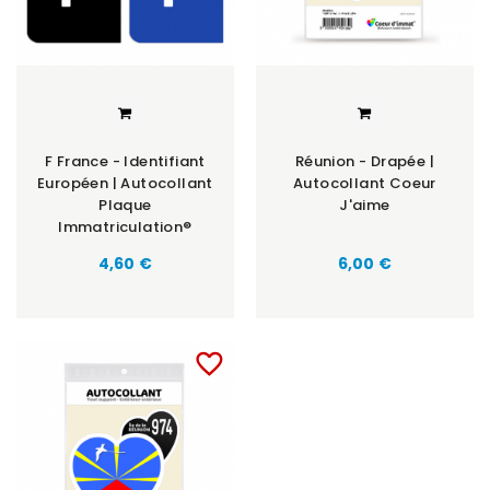
F France - Identifiant
Réunion - Drapée |
Européen | Autocollant
Autocollant Coeur
Plaque
J'aime
Immatriculation®
Prix
Prix
4,60 €
6,00 €
favorite_border