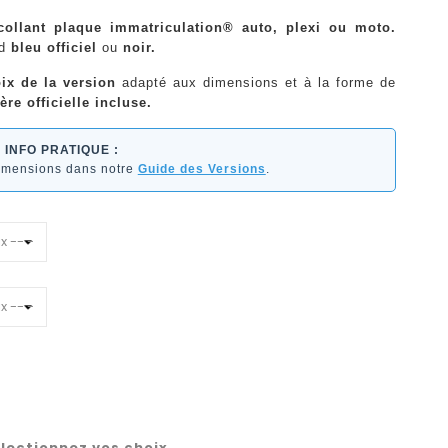
ocollant plaque immatriculation® auto, plexi ou moto.
nd
bleu officiel
ou
noir.
ix de la version
adapté aux dimensions et à la forme de
ère officielle incluse.
INFO PRATIQUE :
dimensions dans notre
Guide des Versions
.
lectionnez vos choix