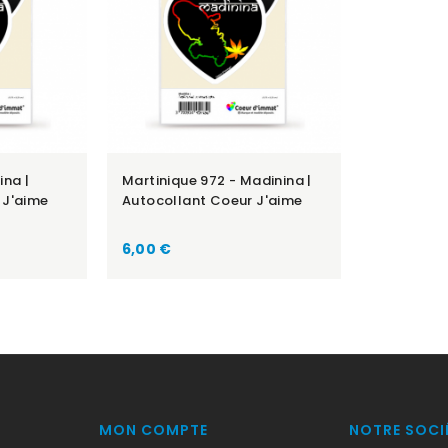
ina |
Martinique 972 - Madinina |
 J'aime
Autocollant Coeur J'aime
Prix
6,00 €
MON COMPTE
NOTRE SOCI