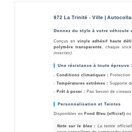
972 La Trinité - Ville | Autocol
Donnez du style à votre véhicule 
Conçus en
vinyle adhésif haute défi
polymère transparente
, chaque stick
insectes)
.
Une résistance à toute épreuve 
-
Conditions climatiques :
Protection t
-
Températures extrêmes :
Supporte d
-
Prêt à poser :
Pas besoin de ciseaux 
Personnalisation et Teintes
Disponibles en
Fond Bleu (officiel)
o
Note sur le bleu :
La teinte officie
vous conseillons de commander égalem