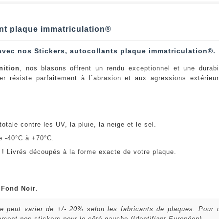
lant plaque immatriculation®
avec nos Stickers, autocollants plaque immatriculation®.
nition
, nos blasons offrent un rendu exceptionnel et une durabi
er résiste parfaitement à l`abrasion et aux agressions extérie
:
otale contre les UV, la pluie, la neige et le sel.
e -40°C à +70°C.
! Livrés découpés à la forme exacte de votre plaque.
u
Fond Noir
.
lle peut varier de +/- 20% selon les fabricants de plaques. Pour
ent nos stickers pour le côté gauche (Identifiant Européen).