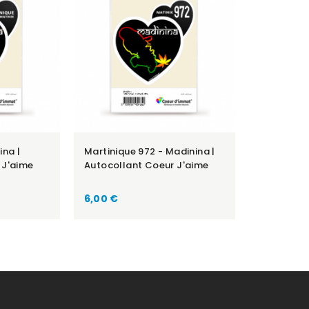
ina |
Martinique 972 - Madinina |
 J'aime
Autocollant Coeur J'aime
Prix
6,00 €