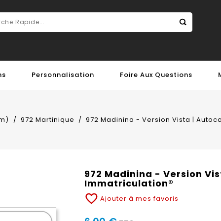
ns
Personnalisation
Foire Aux Questions
m)
972 Martinique
972 Madinina - Version Vista | Autoc
972 Madinina - Version Vis
Immatriculation®
favorite_border
Ajouter à mes favoris