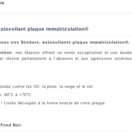
is
 Autocollant plaque immatriculation®
avec nos Stickers, autocollants plaque immatriculation®.
nition
, nos blasons offrent un rendu exceptionnel et une durabi
er résiste parfaitement à l`abrasion et aux agressions extérie
:
otale contre les UV, la pluie, la neige et le sel.
e -40°C à +70°C.
! Livrés découpés à la forme exacte de votre plaque.
u
Fond Noir
.