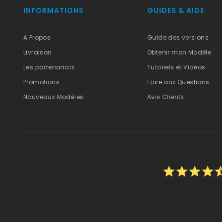
INFORMATIONS
GUIDES & AIDE
A Propos
Guide des versions
Livraison
Obtenir mon Modèle
Les partenariats
Tutoriels et Vidéos
Promotions
Foire aux Questions
Nouveaux Modèles
Avis Clients
star
star
star
star
star_