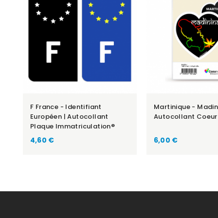
F France - Identifiant
Martinique - Madin
Européen | Autocollant
Autocollant Coeur
Plaque Immatriculation®
Prix
Prix
4,60 €
6,00 €