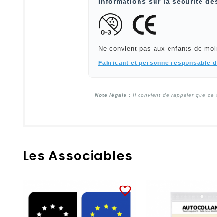
Informations sur la sécurité de
Ne convient pas aux enfants de moi
Fabricant et personne responsable 
Note légale :
Il convient de rappeler que ce 
Les Associables
favorite_border