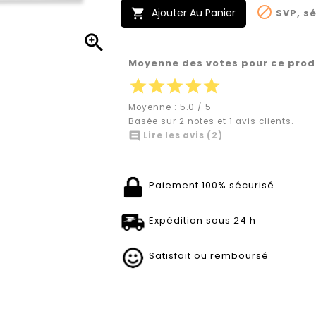

Ajouter Au Panier
SVP, sé


Moyenne des votes pour ce prod
star
star
star
star
star
Moyenne :
5.0
/
5
Basée sur
2
notes et
1
avis clients.

Lire les avis (2)
Paiement 100% sécurisé
Expédition sous 24 h
Satisfait ou remboursé