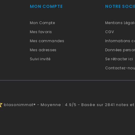
MON COMPTE
NOTRE SOCI
Mon Compte
Mentions Légal
Mes favoris
CGV
Mes commandes
Informations c
Mes adresses
Données person
Suivi invité
Se rétracter ici
Contactez-no
half
blasonimmat®
-
Moyenne :
4.9
/
5
- Basée sur
2841
notes et