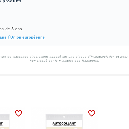
s produits
ns de 3 ans.
dans l`Union européenne
type de marquage directement apposé sur une plaque d`immatriculation et pour un
homologué par le ministère des Transports.
favorite_border
favorite_border