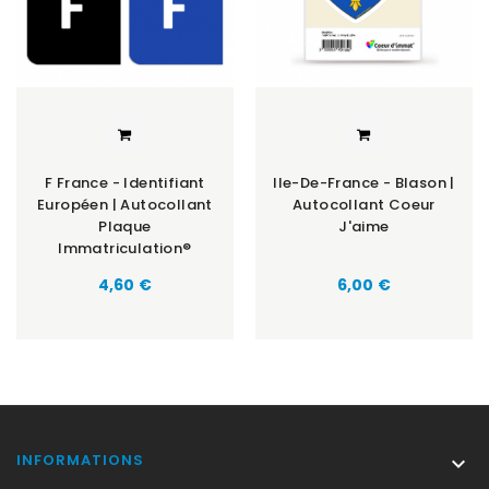
F France - Identifiant
Ile-De-France - Blason |
Européen | Autocollant
Autocollant Coeur
Plaque
J'aime
Immatriculation®
Prix
Prix
4,60 €
6,00 €
INFORMATIONS
