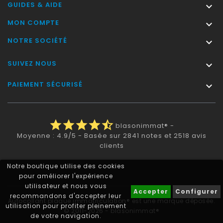
GUIDES & AIDE

MON COMPTE

NOTRE SOCIÉTÉ

SUIVEZ NOUS

PAIEMENT SÉCURISÉ

star
star
star
star
star_half
blasonimmat®
-
Moyenne :
4.9
/
5
- Basée sur
2841
notes et
2518
avis
clients
Notre boutique utilise des cookies
pour améliorer l'expérience
utilisateur et nous vous
Accepter
Configurer
recommandons d'accepter leur
Autocollant plaque immatriculation® est une marque déposée.
utilisation pour profiter pleinement
© 2011-2026 - blasonimmat®
de votre navigation.