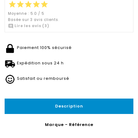
star
star
star
star
star
Moyenne :
5.0
/
5
Basée sur
3
avis clients.

Lire les avis (3)
Paiement 100% sécurisé
Expédition sous 24 h
Satisfait ou remboursé
Description
Marque - Référence