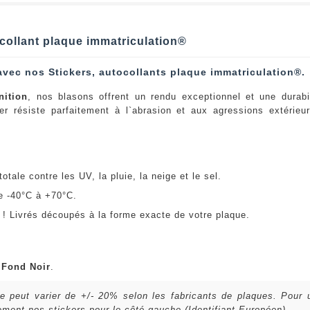
collant plaque immatriculation®
avec nos Stickers, autocollants plaque immatriculation®.
nition
, nos blasons offrent un rendu exceptionnel et une durabi
er résiste parfaitement à l`abrasion et aux agressions extérie
:
otale contre les UV, la pluie, la neige et le sel.
e -40°C à +70°C.
! Livrés découpés à la forme exacte de votre plaque.
u
Fond Noir
.
lle peut varier de +/- 20% selon les fabricants de plaques. Pour
ent nos stickers pour le côté gauche (Identifiant Européen).