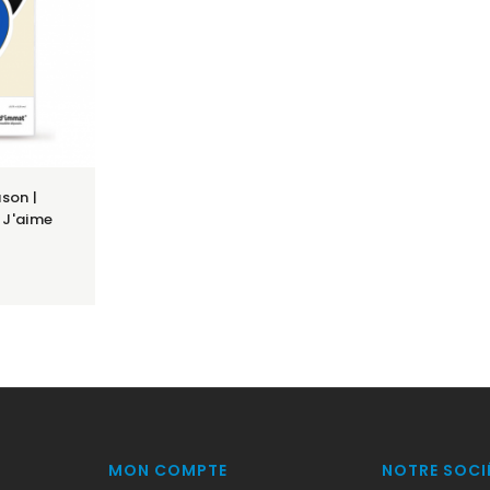
son |
 J'aime
MON COMPTE
NOTRE SOCI