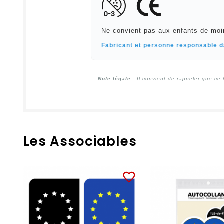
Ne convient pas aux enfants de moi
Fabricant et personne responsable 
Note légale :
Il convient de rappeler que ce 
Les Associables
favorite_border