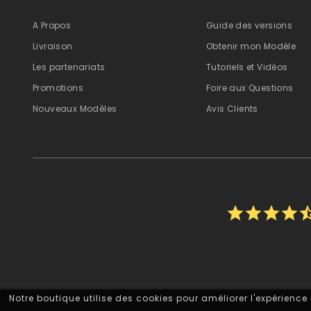
A Propos
Guide des versions
Livraison
Obtenir mon Modèle
Les partenariats
Tutoriels et Vidéos
Promotions
Foire aux Questions
Nouveaux Modèles
Avis Clients
star
star
star
star
star_h
Notre boutique utilise des cookies pour améliorer l'expérience