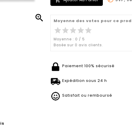


Moyenne des votes pour ce prod
star
star
star
star
star
Moyenne :
0
/
5
Basée sur
0
avis clients.
Paiement 100% sécurisé
Expédition sous 24 h
Satisfait ou remboursé
is