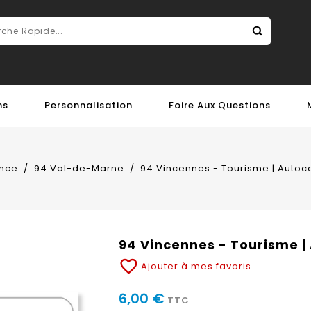
ns
Personnalisation
Foire Aux Questions
ance
94 Val-de-Marne
94 Vincennes - Tourisme | Autoc
94 Vincennes - Tourisme |
favorite_border
Ajouter à mes favoris
6,00 €
TTC