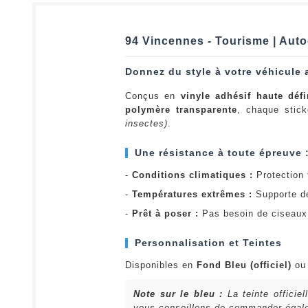
94 Vincennes - Tourisme | Auto
Donnez du style à votre véhicule 
Conçus en
vinyle adhésif haute défi
polymère transparente
, chaque stick
insectes)
.
Une résistance à toute épreuve 
-
Conditions climatiques :
Protection t
-
Températures extrêmes :
Supporte d
-
Prêt à poser :
Pas besoin de ciseaux 
Personnalisation et Teintes
Disponibles en
Fond Bleu (officiel)
o
Note sur le bleu :
La teinte officie
vous conseillons de commander égalem