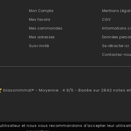
Mon Compte
Mentions Légal
Mes favoris
CGV
Mes commandes
Informations c
Mes adresses
Données person
Suivi invité
Se rétracter ici
Contactez-no
alf
blasonimmat®
-
Moyenne :
4.9
/
5
- Basée sur
2842
notes et
 utilisateur et nous vous recommandons d'accepter leur utilisati