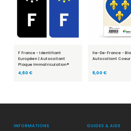
F France - Identifiant
Ile-De-France - Bla
Européen | Autocollant
Autocollant Coeur
Plaque Immatriculation®
Prix
Prix
4,60 €
6,00 €
INFORMATIONS
GUIDES & AIDE