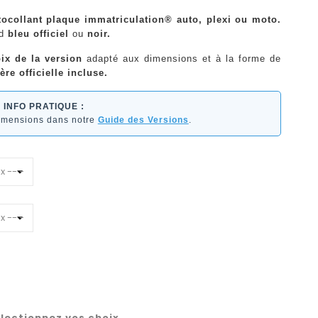
tocollant plaque immatriculation® auto, plexi ou moto.
nd
bleu officiel
ou
noir.
ix de la version
adapté aux dimensions et à la forme de
ère officielle incluse.
INFO PRATIQUE :
dimensions dans notre
Guide des Versions
.
lectionnez vos choix