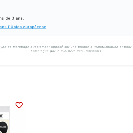
ns de 3 ans.
dans l`Union européenne
type de marquage directement apposé sur une plaque d`immatriculation et pour un
homologué par le ministère des Transports.
favorite_border