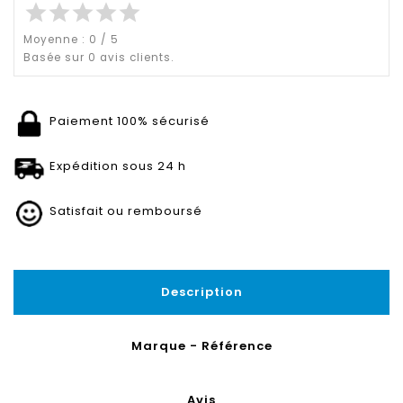
star
star
star
star
star
Moyenne :
0
/
5
Basée sur
0
avis clients.
Paiement 100% sécurisé
Expédition sous 24 h
Satisfait ou remboursé
Description
Marque - Référence
Avis