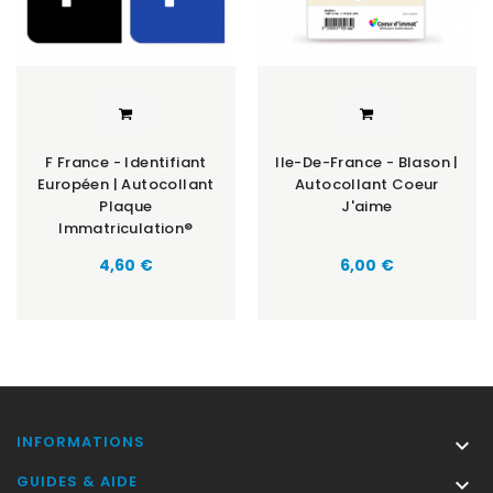
F France - Identifiant
Ile-De-France - Blason |
Européen | Autocollant
Autocollant Coeur
Plaque
J'aime
Immatriculation®
Prix
Prix
4,60 €
6,00 €
INFORMATIONS

GUIDES & AIDE
